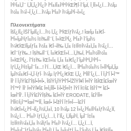
Î³Î¹Î±Ï„Î¯ Ï„Î­Ï„Î¿Î¹Î¿Î¹ ÎºÎ±ÏÎ±Î³ÎºÎ¹ÏŒÎ¶Î·Î´ÎµÏ‚ Î¸Î­Î»Î¿Ï…Î½Îµ
Î½Î± Î¼Î¬Î¸Î¿Ï…Î¼Îµ ÎºÎ±Î¹ Î¼ÎµÎ³Î¬Î»Î¿
Πλεονεκτήματα
ÎšÎ¿ÏÎ¿ÏŠÎ´ÎµÏÎ¿Ï…Î½ Ï„Î¿ ÎºÏŒÏƒÎ¼Î¿.! ÎœÎµ Î±Ï€Î­
ÎºÎ»ÎµÎ¹ÏƒÎ±Î½ Ï‡Ï‰ÏÎ¯Ï‚ Î»ÏŒÎ³Î¿ ÎºÎ±Î¹ Î´ÎµÎ½
Î¼Ï€ÏŒÏÎµÏƒÎ± Î½Î± Ï€Î¬ÏÏ‰ Ï„Î± Ï‡ÏÎ®Î¼Î±Ï„Î± Î¼Î¿Ï…
Ï€Î¯ÏƒÏ‰..! Î§Ï‰ÏÎ¯Ï‚ Î±Ï€ÏŒÎ»Ï…Ï„Ï‰Ï‚ ÎºÎ±Î½Î­Î½Î±
Î»ÏŒÎ³Î¿. ÎˆÏ‡Ï‰ ÏŒÎ»Î± Ï„Î± Î±Ï€Î¿Î´ÎµÎ¹ÎºÏ„Î¹ÎºÎ¬
ÏƒÏ„Î¿Î¹Ï‡ÎµÎ¯Î±...! Î‘Ï…Ï„ÏŒ Ï€Î¿Ï… Î­ÎºÎ±Î½Î±Î½ Î»Î­Î³ÎµÏ„Îµ
ÎµÎ¾Î±Ï€Î¬Ï„Î·ÏƒÎ· Î¼Îµ ÏƒÎºÎ¿Ï€ÏŒ Ï„Î¿ ÎºÎ­ÏÎ´Î¿Ï‚.. Î Î¡ÎˆÎ Î•Î™
ÎÎ‘ Î Î¡ÎŸÎ£ÎˆÎ§Î•Î¤Î•, ÎšÎŸÎ¡ÎŸÎªÎ”Î•ÎŽÎŸÎ¥Î Î¤ÎŸ ÎšÎŒÎ£ÎœÎŸ
Î“Î™Î‘ ÎÎ‘ Î¤ÎŸÎ¥Î£ Î¤Î¡ÎÎÎ• Î›Î•Î¦Î¤Î† ÎŸÎ Î©Î£ ÎšÎ‘Î™ Î£Î•
ÎœÎˆÎÎ‘. Î Î¡ÎŸÎ£ÎŸÎ§Î‰ Î£Î¤ÎŸ ERODATE, Î£Î‘ÎÎ¤
Î“ÎÎ©Î¡Î™ÎœÎ™ÎÎ, ÎœÎ• Î•ÎžÎ‘Î Î†Î¤Î—Î£Î‘Î
Î¼Ï€Î»Î¿ÎºÎ¬ÏÎ¿Î½Ï„Î±Ï‚ 10 Î¼Îµ 12 Î»Î¿Î³Î±ÏÎ¹Î±ÏƒÎ¼Î¿ÏÏ‚
Î¼Î¿Ï… ÎºÎ±Î¹ ÏƒÏ„Î¿Ï…Ï‚ Î´ÏÎ¿ Ï„ÏÎµÎ¹Ï‚ ÎµÎ¯Ï‡Î±
Ï‡ÏÎ®Î¼Î±Ï„Î± Î¼Î­ÏƒÎ± ÎºÎ±Î¹ Î¼Î¿Ï… Ï„Î¿Ï…Ï‚
ÎºÎ»ÎµÎ¯ÏƒÎ±Î½Îµ ÎºÎ±Î¹ Ï„Î± Î»ÎµÏ†Ï„Î¬ Î´ÎµÎ½ Ï„Î± Ï€Î®ÏÎ±