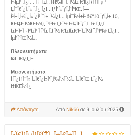
Î»ÎµÎ¹Ï„Î¿Ï…ÏÎ³Î¯Î±Ï‚, Ï‡Ï‰ÏÎ¯Ï‚ Î½Î± Ï€ÏÎ¿ÏƒÏ†Î­ÏÎµÎ¹
Ï„Î¯Ï€Î¿Ï„Î± Ï„Î¿ Î¿Ï…ÏƒÎ¹Î±ÏƒÏ„Î¹ÎºÏŒ. Î—
Î²Î±Î¸Î¼Î¿Î»Î¿Î³Î¯Î± Î¼Î¿Ï… ÎµÎ¯Î½Î±Î¹ â€“10 ÏƒÏ„Î± 10,
ÏŒÏ‡Î¹ Î¼ÏŒÎ½Î¿ Î³Î¹Î± Ï„Î·Î½ Î±Ï‡ÏÎ·ÏƒÏ„Î¯Î± Ï„Î¿Ï…,
Î±Î»Î»Î¬ ÎºÎ±Î¹ Î³Î¹Î± Ï„Î·Î½ Ï€Î±ÏÎ±Ï€Î»Î±Î½Î·Ï„Î¹ÎºÎ® Ï„Î¿Ï…
ÎµÎ¹ÎºÏŒÎ½Î±.
Πλεονεκτήματα
Î¤Î¯Ï€Î¿Ï„Î±
Μειονεκτήματα
Î ÏÎ¿Ï†Î¯Î» Î±Ï€Î¿Î»Î¹Î¸Ï‰Î¼Î­Î½Î± Î±Ï€ÏŒ Ï„Î¿Î½
Ï‡ÏÏŒÎ½Î¿
Απάντηση
Από
Nik66
σε 9 Ιουλίου 2025
Î•Ï€Î¹ÎµÎ¹ÎºÏŽÏ‚ Î±Ï€Î±ÏÎ¬Î