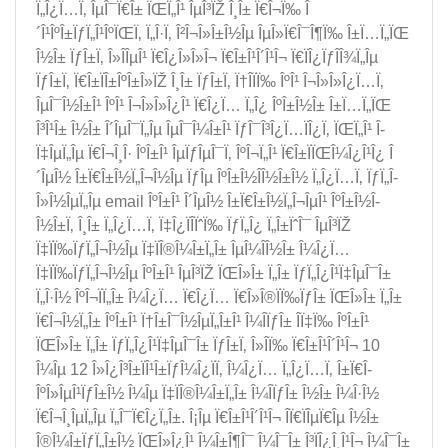
Ï„Î¿Ï…Ï‚ ÎµÎ¯Ï€Î± ÏŒÏ„Î¹ ÎµÎ³ÏŽ Î¸Î± Ï€Î¬Ï‰ Î
´Î¹ÎºÎ±ÏƒÏ„Î¹ÎºÏŒÏ‚ Ï„Î·Ï‚ Î²Î¬Î»Î±Î½Îµ ÎµÎ»Ï€Î¯Î¶Ï‰ Î±Ï…Ï„ÏŒ
Î½Î± ÏƒÎ±Ï‚ Î»Î­ÎµÎ¹ Ï€Î¿Î»Î»Î¬ Ï€Î±Î¹Î´Î¹Î¬ Ï€ÏÎ¿ÏƒÎ­Î¾Ï„Îµ
ÏƒÎ±Ï‚ Ï€Î±ÏÎ±ÎºÎ±Î»ÏŽ Î¸Î± ÏƒÎ±Ï‚ Ï†Î­ÏÏ‰ ÎºÎ¹ Î¬Î»Î»Î¿Ï…Ï‚
ÎµÎ¯Î½Î±Î¹ ÎºÎ¹ Î¬Î»Î»Î¿Î¹ Ï€Î¿Ï… Ï„Î¿ ÎºÎ±Î½Î± Î±Ï…Ï„ÏŒ
Î³Î¹Î± Î½Î± Î´ÎµÎ¯Ï„Îµ ÎµÎ¯Î¼Î±Î¹ ÏƒÎ¯Î³Î¿Ï…ÏÎ¿Ï‚ ÏŒÏ„Î¹ Î­
Ï‡ÎµÏ„Îµ Ï€Î¬Î¸Î· ÎºÎ±Î¹ ÎµÏƒÎµÎ¯Ï‚ ÎºÎ¬Ï„Î¹ Ï€Î±ÏÏŒÎ¼Î¿Î¹Î¿ Î
´ÎµÎ½ Î±Ï€Î±Î½Ï„Î¬Î½Îµ ÏƒÎµ ÎºÎ±Î½Î­Î½Î±Î½ Ï„Î¿Ï…Ï‚ ÏƒÏ„Î­
Î»Î½ÎµÏ„Îµ email ÎºÎ±Î¹ Î´ÎµÎ½ Î±Ï€Î±Î½Ï„Î¬ÎµÎ¹ ÎºÎ±Î½Î­
Î½Î±Ï‚ Î¸Î± Ï„Î¿Ï…Ï‚ Ï‡Î¿ÏÎ­ÏˆÏ‰ ÏƒÏ„Î¿ Ï„Î±ÏˆÎ¯ ÎµÎ³ÏŽ
Ï‡ÏÏ‰ÏƒÏ„Î¬Î½Îµ Ï‡ÏÎ®Î¼Î±Ï„Î± ÎµÎ¼Î­Î½Î± Î¼Î¿Ï…
Ï‡ÏÏ‰ÏƒÏ„Î¬Î½Îµ ÎºÎ±Î¹ ÎµÎ³ÏŽ ÏŒÎ»Î± Ï„Î± ÏƒÏ„Î¿Î¹Ï‡ÎµÎ¯Î±
Ï„Î·Î½ ÎºÎ¬ÏÏ„Î± Î¼Î¿Ï… Ï€Î¿Ï… Ï€Î»Î®ÏÏ‰ÏƒÎ± ÏŒÎ»Î± Ï„Î±
Ï€Î¬Î½Ï„Î± ÎºÎ±Î¹ Ï†Î±Î¯Î½ÎµÏ„Î±Î¹ Î¼Î­ÏƒÎ± Î­Ï‡Ï‰ ÎºÎ±Î¹
ÏŒÎ»Î± Ï„Î± ÏƒÏ„Î¿Î¹Ï‡ÎµÎ¯Î± ÏƒÎ±Ï‚ Î»Î­Ï‰ Ï€Î±Î¹Î´Î¹Î¬ 10
Î¼Îµ 12 Î»Î¿Î³Î±ÏÎ¹Î±ÏƒÎ¼Î¿ÏÏ‚ Î¼Î¿Ï… Ï„Î¿Ï…Ï‚ Î±Ï€Î­
ÎºÎ»ÎµÎ¹ÏƒÎ±Î½ Î¼Îµ Ï‡ÏÎ®Î¼Î±Ï„Î± Î¼Î­ÏƒÎ± Î½Î± Î¼Î·Î½
Ï€Î¬Î¸ÎµÏ„Îµ Ï„Î¯Ï€Î¿Ï„Î±. Î¡Îµ Ï€Î±Î¹Î´Î¹Î¬ Î­Ï€ÏÎµÏ€Îµ Î½Î±
Î®Î¼Î±ÏƒÏ„Î±Î½ ÏŒÎ»Î¿Î¹ Î¼Î±Î¶Î¯ Î¼Î¯Î± Î³ÏÎ¿Î¸Î¹Î¬ Î¼Î¯Î±