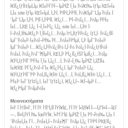
Ï€ÏÎ¿ÏƒÎ­Ï‡ÎµÏ„Îµ Ï€Î±Î¹Î´Î¹Î¬ ÎµÎ³ÏŽ Î¸Î± Î¼Ï€Ï‰ ÏƒÎµ ÏŒÎ»Î±
Ï„Î± site ÏƒÎµ ÏŒÎ»ÎµÏ‚ Ï„Î¹Ï‚ ÎºÏÎ¹Ï„Î¹ÎºÎ­Ï‚ Î¼Ï€ÎµÎ¯Ï„Îµ Î½Î± Î
´ÎµÎ¯Ï„Îµ Ï„Î¹Ï‚ ÎºÏÎ·Ï„Î¹ÎºÎ­Ï‚ Ï€Î¿Ï… ÎºÎ¬Î½Î¿Ï…Î½Îµ Î³Î¹Î±
Î±Ï…Ï„ÏŒ Ï„Î¿ Î¬Î¸Î»Î¹Î¿ Ï„Î¿ site Î±Ï…Ï„Î® Î·
Î¬Î½Î¸ÏÏ‰Ï€Î¿Î¹ Î¸Î­Î»Î¿Ï…Î½Îµ Ï†Ï„ÏÏƒÎ¹Î¼Î¿ ÏƒÏ„Î· Î¼Î¿ÏÏÎ·
ÎµÎ¯Î½Î±Î¹ Î±Î½Î¬Î³Ï‰ Î³Ï…Î½Î±Î¹ÎºÎµÏ‚ Ï„Î¹ ÎµÎ¯Î½Î±Î¹
ÎµÎ¯Î½Î±Î¹ Ï…Ï€Î¿Ï„Î¹Î¼Î¿ÏÎ½ Ï„Î·Î½ Î½Î¿Î·Î¼Î¿ÏƒÏÎ½Î·
Î¼Î±Ï‚ Î½Î¿Î¼Î¯Î¶ÎµÎ¹Ï‚ ÏŒÏ„Î¹ ÎºÎ¿ÏÎ¿ÏŠÎ´ÎµÏÎ¿Ï…Î½Îµ
Ï€Î¹Ï„ÏƒÎ¹ÏÎ¯ÎºÎ¹Î± Î¸Î± Ï„Î¿Ï…Ï‚ Î¼Î¬Î¸Ï‰ ÎµÎ³ÏŽ Ï„ÏŽÏÎ±
Î±Ï€ÏŒ Î²Î´Î¿Î¼Î¬Î´Î± Ï€Î¿Î¹Î¿Ï‚ ÎµÎ¯Î½Î±Î¹ Ï„Î¿
Ï€Î¹Ï„ÏƒÎ¹ÏÎ¯ÎºÎ¹ Î½Ï„ÏÎ¿Ï€Î® Ï„Î¿Ï…Ï‚ Î½Ï„ÏÎ¿Ï€Î® Ï„Î¿Ï…Ï‚
ÎºÎ±Î¹ Î±Î¯ÏƒÏ‡Î¿Ï‚ Î±Î¯ÏƒÏ‡Î¿Ï‚ Ï€Î¿Ï„Î¬ Ï€Î¬ÎµÎ¹ Ï…
Ï€Î¿ÎºÎµÎ¯Î¼ÎµÎ½Î±
Μειονεκτήματα
Î¤Î‘ Î Î†ÎÎ¤Î‘, Î‘Î ÎŸ Î‘ÎÎ˜Î¡ÎÎ ÎŸÎ¥Î£, Î‘Î ÎŸ Î•ÎžÎ¥Î Î—Î¡ÎˆÎ¤Î—Î£Î
—, ÎÎ¤Î¡ÎŸÎ Î‰ ÎœÎŸÎ¥, Î•Î“Î Î˜Î£ ÎµÎ³ÏŽ Î¸Î± ÎºÎ¬Î½Ï‰ Ï„Î± Î
´ÏÎ½Î±Ï„Î± Î´Ï…Î½Î±Ï„Î¬ Î¼Î±Î¶Î¯ Î¼Îµ Ï„Î¿ Î´Î¹ÎºÎ·Î³ÏŒÏÎ¿