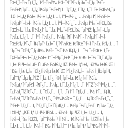
ÏŒÏ„Î±Î½ ÏƒÏ„Î¿ ÎºÎ¬Î½Ï‰ Ï€Î±Î¹Î´Î¹Î¬ ÎµÎ»Î¬Ï„Îµ Î½Î±
Î¼Î±Î¶ÎµÏ…Ï„Î¿ÏÎ¼Îµ Î¼Î±Î¶Î¯ ÏƒÏ„Î¿ Î´ÏÎ¿ Ï„ÏÎ¯Î± Ï€Î­Î½Ï„Îµ
10 Î¬Ï„Î¿Î¼Î± Î½Î± Ï„Î¿Ï…Ï‚ ÎºÎ¬Î½Î¿Ï…Î¼Îµ Î¶Î·Î¼Î¹Î¬
Î¼ÎµÎ³Î¬Î»Î· Î½Î± Ï„Î¿Ï…Ï‚ ÎºÎ¬Î½Î¿Ï…Î¼Îµ ÎºÎ±Î»ÏÏ€Ï„Ï‰
ÏŒÎ»Î± Ï„Î± Î­Î¾Î¿Î´Î± Ï„Î± ÎºÎ±Î»ÏÏ€Ï„Ï‰ ÎµÎ³ÏŽ ÎµÎ»Î¬Ï„Îµ
Î½Î± Ï„Î¿Ï…Ï‚ ÎºÎ¬Î½Î¿Ï…Î¼Îµ Î¶Î·Î¼Î¹Î¬ Î¼ÎµÎ³Î¬Î»Î·
ÏŒÏ€Î¿Î¹Î¿Ï‚ Î­Ï‡ÎµÎ¹ Î±Î»Î·Î¸Î¹Î½ÏŒ Ï€ÏÏŒÎ²Î»Î·Î¼Î± Ï€Î¿Ï… Î
´ÎµÎ½ Ï€Î¹ÏƒÏ„ÎµÏÏ‰ Î½Î± Î¼Î·Î½ Î­Ï‡Î¿Ï…Î½ Î±Ï€ÏŒ Ï„Î±
Ï‡Î¹Î»Î¹Î¬ Î¬Ï„Î¿Î¼Î± Ï†Î¬Î³ÎµÏ„Î±Î¹ Ï„Î± 999 Î±Î½ Î­ÏÎ¸ÎµÏ„Îµ
Î¸Î± Î²Î³Î¬Î»ÎµÎ¹ Î´ÎµÎ½ Î¼Ï€Î¿ÏÏŽ Î½Î± ÏƒÎ±Ï‚ Ï€Ï‰ Î±Ï€ÏŒ Î
´Ï‰ Î¸Î± Ï„Î± Ï€Î¿ÏÎ¼Îµ Î±Ï€ÏŒ ÎºÎ¿Î½Ï„Î¬ Î±Î½ Î¸Î­Î»ÎµÎ¹Ï‚
ÎµÎ¯ÏƒÏ„Îµ ÎµÎ³ÏŽ Î¸Î± Ï„Î¿ Î®Î¸ÎµÎ»Î± Ï€Î¿Î»Ï Î½Î±
Î¾ÎµÏƒÎºÎµÏ€Î¬Î¶Î¿Ï…Î¼Îµ Ï„Î­Ï„Î¿Î¹Î¿Ï…Ï‚ Î²ÏÏŽÎ¼Î¹ÎºÎ¿Ï…Ï‚
Î±Î½Î¸ÏÏŽÏ€Î¿Ï…Ï‚ Ï€Î¿Ï… Î¸Ï…ÏƒÎ¹Î¬Î¶Î¿Ï…Î½ ÏˆÏ…Ï‡Î­Ï‚
Î±Î½Î¸ÏÏŽÏ€Ï‰Î½ ÏƒÏ„Î¿ Î²Ï‰Î¼ÏŒ Ï„Î¿Ï… Ï‡ÏÎ®Î¼Î±Ï„Î¿Ï‚
ÎºÎ±Î¹ Ï„Î¿Ï…Ï‚ ÎºÎ¿ÏÎ¿ÏŠÎ´ÎµÏÎ¿Ï…Î½Îµ Î½Î¿Î¼Î¯Î¶Ï‰ Ï„Î¿
Ï‡ÏÎ¹ÏƒÏ„ÏŒ ÏƒÏ„Î·Î½ Î­Î¾Ï…Ï€Î½Î· ÎµÎ³ÏŽ Î¸Î± Ï„Î¿Ï…Ï‚
Î¼Î¬Î¸Ï‰ Ï€ÏŽÏ‚ ÎµÎ¯Î½Î±Î¹ Î­Î¾Ï…Ï€Î½Î±Î´Î± Ï„ÏŽÏÎ± Î¸Î±
Ï„Î¿Ï…Ï‚ Ï„Î¿ Î¼Î¬Î¸Ï‰ Î³Î¹Î±Ï„Î¯ ÏƒÎµ ÎµÎ¹ÏƒÎ±Î³Ï‰Î³Î¹ÎºÎ¬