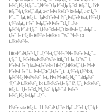
Î±Ï€Î¿Î³Î¿Î·Ï„ÎµÏ…Ï„Î¹ÎºÎ® ÏƒÎµ ÎºÎ¬Î¸Îµ ÎµÏ€Î¯Ï€ÎµÎ´Î¿. ÎŸÎ¹
Ï€ÎµÏÎ¹ÏƒÏƒÏŒÏ„ÎµÏÎµÏ‚ â€“ Î±Î½ ÏŒÏ‡Î¹ ÏŒÎ»ÎµÏ‚ â€“ Î¿Î¹
ÎºÏ…ÏÎ¯ÎµÏ‚ Ï€Î¿Ï… ÎµÎ¼Ï†Î±Î½Î¯Î¶Î¿Î½Ï„Î±Î¹ Ï‰Ï‚ Î´Î¹Î±Î¸Î­
ÏƒÎ¹Î¼ÎµÏ‚, Ï†Î±Î¯Î½ÎµÏ„Î±Î¹ Î½Î± Î­Ï‡Î¿Ï…Î½
ÎµÏ€Î¹ÏƒÎºÎµÏ†Î¸ÎµÎ¯ Ï„Î·Î½ Ï€Î»Î±Ï„Ï†ÏŒÏÎ¼Î± Ï„ÎµÎ»ÎµÏ…
Ï„Î±Î¯Î± Ï†Î¿ÏÎ¬ Ï€ÏÎ¹Î½ Î±Ï€ÏŒ 5 Î­Ï‰Ï‚ ÎºÎ±Î¹ 10
Ï‡ÏÏŒÎ½Î¹Î±.
Î ÏÏŒÎºÎµÎ¹Ï„Î±Î¹ Î¿Ï…ÏƒÎ¹Î±ÏƒÏ„Î¹ÎºÎ¬ Î³Î¹Î± Î­Î½Î± Î¼Î¿Ï…
ÏƒÎµÎ¯Î¿ Ï€Î±Î³Ï‰Î¼Î­Î½Ï‰Î½ Ï€ÏÎ¿Ï†Î¯Î», Ï‡Ï‰ÏÎ¯Ï‚
ÎºÎ±Î¼Î¯Î± Î¶Ï‰Î½Ï„Î±Î½Î® Î´ÏÎ±ÏƒÏ„Î·ÏÎ¹ÏŒÏ„Î·Ï„Î± ÎºÎ±Î¹
ÎºÎ±Î¼Î¯Î± Î´Ï…Î½Î±Ï„ÏŒÏ„Î·Ï„Î± Î¿Ï…ÏƒÎ¹Î±ÏƒÏ„Î¹ÎºÎ®Ï‚
ÎµÏ€Î¹ÎºÎ¿Î¹Î½Ï‰Î½Î¯Î±Ï‚. Î‘Î½ ÎºÎ¬Ï€Î¿Î¹Î¿Ï‚ ÎµÏ€ÎµÎ½Î
´ÏÏƒÎµÎ¹ Ï‡ÏÏŒÎ½Î¿ Î® Ï‡ÏÎ®Î¼Î±Ï„Î± ÎµÎ´ÏŽ, Ï„Î¿ Î¼ÏŒÎ½Î¿
Ï€Î¿Ï… Î¸Î± Î±Ï€Î¿ÎºÎ¿Î¼Î¯ÏƒÎµÎ¹ ÎµÎ¯Î½Î±Î¹
Î±Ï€Î¿Î³Î¿Î®Ï„ÎµÏ…ÏƒÎ·.
ÎˆÎ½Î± site Ï€Î¿Ï… Î´Î¯Î½ÎµÎ¹ Ï„Î·Î½ ÏˆÎµÏ…Î´Î±Î¯ÏƒÎ¸Î·ÏƒÎ·