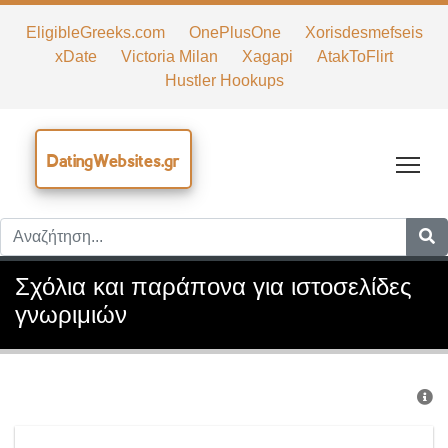
EligibleGreeks.com
OnePlusOne
Xorisdesmefseis
xDate
Victoria Milan
Xagapi
AtakToFlirt
Hustler Hookups
DatingWebsites.gr
Tog
Σχόλια και παράπονα για ιστοσελίδες
γνωριμιών