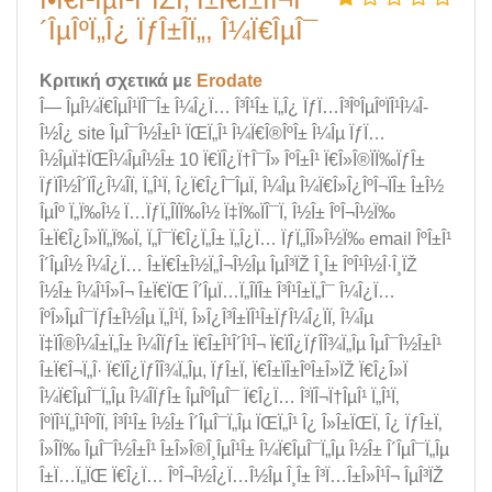
´ÎµÎºÏ„Î¿ ÏƒÎ±ÎÏ„, Î¼Ï€ÎµÎ¯
Κριτική σχετικά με
Erodate
Î— ÎµÎ¼Ï€ÎµÎ¹ÏÎ¯Î± Î¼Î¿Ï… Î³Î¹Î± Ï„Î¿ ÏƒÏ…Î³ÎºÎµÎºÏÎ¹Î¼Î­
Î½Î¿ site ÎµÎ¯Î½Î±Î¹ ÏŒÏ„Î¹ Î¼Ï€Î®ÎºÎ± Î¼Îµ ÏƒÏ…
Î½ÎµÏ‡ÏŒÎ¼ÎµÎ½Î± 10 Ï€ÏÎ¿Ï†Î¯Î» ÎºÎ±Î¹ Ï€Î»Î®ÏÏ‰ÏƒÎ±
ÏƒÏÎ½Î´ÏÎ¿Î¼Î­Ï‚ Ï„Î¹Ï‚ Î¿Ï€Î¿Î¯ÎµÏ‚ Î¼Îµ Î¼Ï€Î»Î¿ÎºÎ¬ÏÎ± Î±Î½
ÎµÎº Ï„Ï‰Î½ Ï…ÏƒÏ„Î­ÏÏ‰Î½ Ï‡Ï‰ÏÎ¯Ï‚ Î½Î± ÎºÎ¬Î½Ï‰
Î±Ï€Î¿Î»ÏÏ„Ï‰Ï‚ Ï„Î¯Ï€Î¿Ï„Î± Ï„Î¿Ï… ÏƒÏ„Î­Î»Î½Ï‰ email ÎºÎ±Î¹
Î´ÎµÎ½ Î¼Î¿Ï… Î±Ï€Î±Î½Ï„Î¬Î½Îµ ÎµÎ³ÏŽ Î¸Î± ÎºÎ¹Î½Î·Î¸ÏŽ
Î½Î± Î¼Î¹Î»Î¬ Î±Ï€ÏŒ Î´ÎµÏ…Ï„Î­ÏÎ± Î³Î¹Î±Ï„Î¯ Î¼Î¿Ï…
ÎºÎ»ÎµÎ¯ÏƒÎ±Î½Îµ Ï„Î¹Ï‚ Î»Î¿Î³Î±ÏÎ¹Î±ÏƒÎ¼Î¿ÏÏ‚ Î¼Îµ
Ï‡ÏÎ®Î¼Î±Ï„Î± Î¼Î­ÏƒÎ± Ï€Î±Î¹Î´Î¹Î¬ Ï€ÏÎ¿ÏƒÎ­Î¾Ï„Îµ ÎµÎ¯Î½Î±Î¹
Î±Ï€Î¬Ï„Î· Ï€ÏÎ¿ÏƒÎ­Î¾Ï„Îµ, ÏƒÎ±Ï‚ Ï€Î±ÏÎ±ÎºÎ±Î»ÏŽ Ï€Î¿Î»Ï
Î¼Ï€ÎµÎ¯Ï„Îµ Î¼Î­ÏƒÎ± ÎµÎºÎµÎ¯ Ï€Î¿Ï… Î³ÏÎ¬Ï†ÎµÎ¹ Ï„Î¹Ï‚
ÎºÏÎ¹Ï„Î¹ÎºÎ­Ï‚ Î³Î¹Î± Î½Î± Î´ÎµÎ¯Ï„Îµ ÏŒÏ„Î¹ Î¿ Î»Î±ÏŒÏ‚ Î¿ ÏƒÎ±Ï‚
Î»Î­Ï‰ ÎµÎ¯Î½Î±Î¹ Î±Î»Î®Î¸ÎµÎ¹Î± Î¼Ï€ÎµÎ¯Ï„Îµ Î½Î± Î´ÎµÎ¯Ï„Îµ
Î±Ï…Ï„ÏŒ Ï€Î¿Ï… ÎºÎ¬Î½Î¿Ï…Î½Îµ Î¸Î± Î³Ï…Î±Î»Î¹Î¬ ÎµÎ³ÏŽ