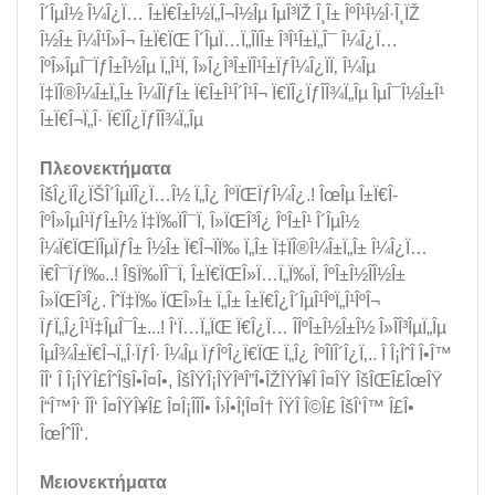
Î´ÎµÎ½ Î¼Î¿Ï… Î±Ï€Î±Î½Ï„Î¬Î½Îµ ÎµÎ³ÏŽ Î¸Î± ÎºÎ¹Î½Î·Î¸ÏŽ
Î½Î± Î¼Î¹Î»Î¬ Î±Ï€ÏŒ Î´ÎµÏ…Ï„Î­ÏÎ± Î³Î¹Î±Ï„Î¯ Î¼Î¿Ï…
ÎºÎ»ÎµÎ¯ÏƒÎ±Î½Îµ Ï„Î¹Ï‚ Î»Î¿Î³Î±ÏÎ¹Î±ÏƒÎ¼Î¿ÏÏ‚ Î¼Îµ
Ï‡ÏÎ®Î¼Î±Ï„Î± Î¼Î­ÏƒÎ± Ï€Î±Î¹Î´Î¹Î¬ Ï€ÏÎ¿ÏƒÎ­Î¾Ï„Îµ ÎµÎ¯Î½Î±Î¹
Î±Ï€Î¬Ï„Î· Ï€ÏÎ¿ÏƒÎ­Î¾Ï„Îµ
Πλεονεκτήματα
ÎšÎ¿ÏÎ¿ÏŠÎ´ÎµÏÎ¿Ï…Î½ Ï„Î¿ ÎºÏŒÏƒÎ¼Î¿.! ÎœÎµ Î±Ï€Î­
ÎºÎ»ÎµÎ¹ÏƒÎ±Î½ Ï‡Ï‰ÏÎ¯Ï‚ Î»ÏŒÎ³Î¿ ÎºÎ±Î¹ Î´ÎµÎ½
Î¼Ï€ÏŒÏÎµÏƒÎ± Î½Î± Ï€Î¬ÏÏ‰ Ï„Î± Ï‡ÏÎ®Î¼Î±Ï„Î± Î¼Î¿Ï…
Ï€Î¯ÏƒÏ‰..! Î§Ï‰ÏÎ¯Ï‚ Î±Ï€ÏŒÎ»Ï…Ï„Ï‰Ï‚ ÎºÎ±Î½Î­Î½Î±
Î»ÏŒÎ³Î¿. ÎˆÏ‡Ï‰ ÏŒÎ»Î± Ï„Î± Î±Ï€Î¿Î´ÎµÎ¹ÎºÏ„Î¹ÎºÎ¬
ÏƒÏ„Î¿Î¹Ï‡ÎµÎ¯Î±...! Î‘Ï…Ï„ÏŒ Ï€Î¿Ï… Î­ÎºÎ±Î½Î±Î½ Î»Î­Î³ÎµÏ„Îµ
ÎµÎ¾Î±Ï€Î¬Ï„Î·ÏƒÎ· Î¼Îµ ÏƒÎºÎ¿Ï€ÏŒ Ï„Î¿ ÎºÎ­ÏÎ´Î¿Ï‚.. Î Î¡ÎˆÎ Î•Î™
ÎÎ‘ Î Î¡ÎŸÎ£ÎˆÎ§Î•Î¤Î•, ÎšÎŸÎ¡ÎŸÎªÎ”Î•ÎŽÎŸÎ¥Î Î¤ÎŸ ÎšÎŒÎ£ÎœÎŸ
Î“Î™Î‘ ÎÎ‘ Î¤ÎŸÎ¥Î£ Î¤Î¡ÎÎÎ• Î›Î•Î¦Î¤Î† ÎŸÎ Î©Î£ ÎšÎ‘Î™ Î£Î•
ÎœÎˆÎÎ‘.
Μειονεκτήματα