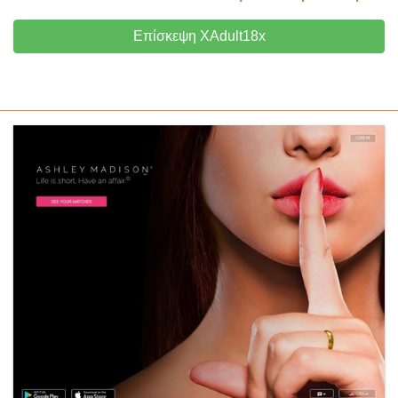
Επίσκεψη XAdult18x