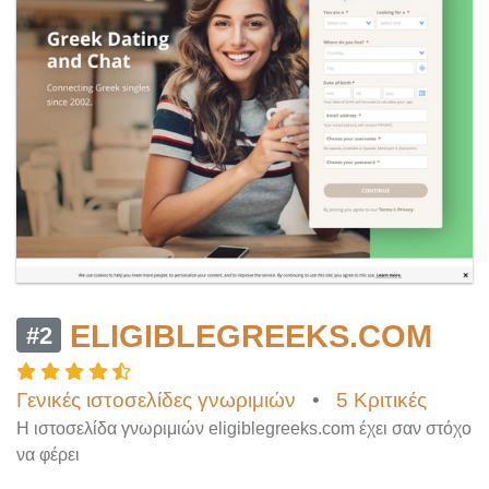
ELIGIBLEGREEKS.COM
#2
Γενικές ιστοσελίδες γνωριμιών
•
5 Κριτικές
Η ιστοσελίδα γνωριμιών eligiblegreeks.com έχει σαν στόχο
να φέρει