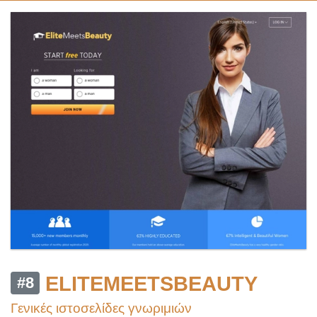
ELITEMEETSBEAUTY
#8
Γενικές ιστοσελίδες γνωριμιών