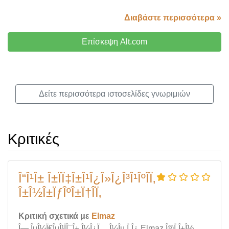
Διαβάστε περισσότερα »
Επίσκεψη Alt.com
Δείτε περισσότερα ιστοσελίδες γνωριμιών
Κριτικές
Î“Î¹Î± Î±ÏÏ‡Î±Î¹Î¿Î»Î¿Î³Î¹ÎºÎ­Ï‚
Î±Î½Î±ÏƒÎºÎ±Ï†Î­Ï‚
Κριτική σχετικά με
Elmaz
Î— ÎµÎ¼Ï€ÎµÎ¹ÏÎ¯Î± Î¼Î¿Ï… Î¼Îµ Ï„Î¿ Elmaz Î®Ï„Î±Î½