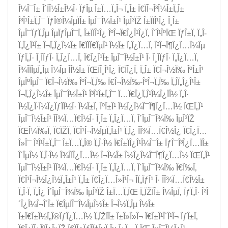
Î¼Î¯Î± Î´ÏÎ½Î±Î¼Î· ÏƒÎµ Î±Ï…Ï„Î¬ Ï„Î± Ï€ÏÎ¬Î³Î¼Î±Ï„Î±
Î³Î¹Î±Ï„Î¯ ÏƒÎ®Î¼ÎµÏÎ± ÎµÎ¯Î¼Î±Î¹ ÎµÎ³ÏŽ Î±ÏÏÎ¹Î¿ Î¸Î±
ÎµÎ¯ÏƒÏ„Îµ ÎµÏƒÎµÎ¯Ï‚ Î±ÏÏÎ¹Î¿ ÎºÎ¬Ï€Î¿Î¹Î¿Ï‚ Î´Î¹ÎºÏŒ ÏƒÎ±Ï‚ Ï„Î­
Ï„Î¿Î¹Î± Î¬Ï„Î¿Î¼Î± Ï€ÏÎ­Ï€ÎµÎ¹ Î½Î± Ï„Î¿Ï…Ï‚ Î²Î¬Î¶Î¿Ï…Î¼Îµ
ÏƒÏ„Î· Î¸Î­ÏƒÎ· Ï„Î¿Ï…Ï‚ Ï€Î¿Î¹Î± ÎµÎ¯Î½Î±Î¹ Î· Î¸Î­ÏƒÎ· Ï„Î¿Ï…Ï‚
Î¾Î­ÏÎµÏ„Îµ Î¼Îµ Î­Î½Î± ÏŒÏÎ¸Î¹Î¿ Ï€ÏÎ¿Ï‚ Ï„Î± Ï€Î¬Î½Ï‰ ÎºÎ±Î¹
ÎµÎºÎµÎ¯ Ï€Î¬Î½Ï‰ ÎºÎ¬Ï„Ï‰ Ï€Î¬Î½Ï‰-ÎºÎ¬Ï„Ï‰ Ï„Î­Ï„Î¿Î¹Î±
Î¬Ï„Î¿Î¼Î± ÎµÎ¯Î½Î±Î¹ Î³Î¹Î±Ï„Î¯ Ï…Ï€Î¿Ï„Î¹Î¼Î¿ÏÎ½ Ï„Î·
Î½Î¿Î·Î¼Î¿ÏƒÏÎ½Î· Î¼Î±Ï‚ ÎºÎ±Î¹ Î½Î¿Î¼Î¯Î¶Î¿Ï…Î½ ÏŒÏ„Î¹
ÎµÎ¯Î½Î±Î¹ Î­Î¾Ï…Ï€Î½Î· Î¸Î± Ï„Î¿Ï…Ï‚ Î´ÎµÎ¯Î¾Ï‰ ÎµÎ³ÏŽ
ÏŒÎ¼Ï‰Ï‚ Ï€ÏŽÏ‚ Ï€Î¹Î¬Î½ÎµÏ„Î±Î¹ Ï„Î¿ Î­Î¾Ï…Ï€Î½Î¿ Ï€Î¿Ï…
Î»Î¯ Î³Î¹Î±Ï„Î¯ Î±Ï…Ï„Î® Ï„Î·Î½ Ï€Î±ÏÎ¿Î¹Î¼Î¯Î± ÏƒÎ¯Î³Î¿Ï…ÏÎ±
Î´ÎµÎ½ Ï„Î·Î½ Î¾Î­ÏÎ¿Ï…Î½ Î¬Î¼Î± Î½Î¿Î¼Î¯Î¶Î¿Ï…Î½ ÏŒÏ„Î¹
ÎµÎ¯Î½Î±Î¹ Î­Î¾Ï…Ï€Î½Î· Î¸Î± Ï„Î¿Ï…Ï‚ Î´ÎµÎ¯Î¾Ï‰ Ï€Ï‰Ï‚
Ï€Î¹Î¬Î½Î¿Î½Ï„Î±Î¹ Ï„Î± Ï€Î¿Ï…Î»Î¹Î¬ Î­Ï„ÏƒÎ¹ Î· Î­Î¾Ï…Ï€Î½Î±
Ï„Î·Ï‚ Ï„Î¿ Î´ÎµÎ¯Î¾Ï‰ ÎµÎ³ÏŽ Î±Ï…Ï„ÏŒ Ï„ÏŽÏÎ± Î¼ÎµÏ‚ ÏƒÏ„Î· Î²Î
´Î¿Î¼Î¬Î´Î± Ï€ÎµÏÎ¯Î¼ÎµÎ½Î± Î¬Î½Ï„Îµ Î½Î±
Î±Ï€Î±Î½Ï„Î®ÏƒÎ¿Ï…Î½ Ï„ÏŽÏÎ± Î±Î»Î»Î¬ Ï€Î±Î¹Î´Î¹Î¬ ÏƒÎ±Ï‚