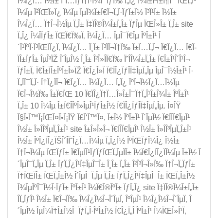
Î¼Î¿Ï… Î½Î± Î´Ï…ÏƒÏ†Î·Î¼Î¯ÏƒÏ‰ Ï„Î¿ Î¼Î±Î³Î±Î¶Î¯ ÏŒÏ„Î¹
Î¼Îµ Î²ÏŒÎ»Î¿ Î¼Îµ ÎµÎ¾Î±Ï€Î¬Ï„Î·ÏƒÎ±Î½ Î³Î¹Î± Î½Î±
Î¼Î¿Ï… Ï†Î¬Î½Îµ Ï„Î± Ï‡ÏÎ®Î¼Î±Ï„Î± ÏƒÎµ ÏŒÎ»Î± Ï„Î± site
Ï„Î¿ Î¼Î­ÏƒÎ± ÏŒÏ€Ï‰Ï‚ Î¼Î¿Ï… ÎµÎ¯Ï€Îµ ÎºÎ±Î¹ Î
´Î¹ÎºÎ·Î³ÏŒÏÎ¿Ï‚ Î¼Î¿Ï… Î¸Î± Î³ÏÎ¬Ï†Ï‰ Î±Ï…Ï„Î¬ Ï€Î¿Ï… Ï€Î­
ÏÎ±ÏƒÎ± ÎµÎ³ÏŽ Î´ÎµÎ½ Î¸Î± Î²Î»Î­Ï€Ï‰ ÏˆÎ­Î¼Î±Ï„Î± Ï€Î±Î¹Î´Î¹Î¬
ÏƒÎ±Ï‚ Ï€Î±ÏÎ±ÎºÎ±Î»ÏŽ Ï€Î¿Î»Ï Ï€ÏÎ¿ÏƒÎ­Ï‡ÎµÏ„Îµ ÎµÎ¯Î½Î±Î¹ Î·
Ï„ÏÎ¯Ï„Î· Ï†Î¿ÏÎ¬ Ï€Î¿Ï… Î¼Î¿Ï… Ï„Î¿ ÎºÎ¬Î½Î¿Ï…Î½Îµ
Ï€Î¬Î½Ï‰ Î±Ï€ÏŒ 10 Ï€ÏÎ¿Ï†Ï…Î»Î±Î¯Ï†Ï„Î¹Î±Î¾Î± ÎºÎ±Î¹
Ï„Î± 10 Î¼Îµ Î±Ï€Î­ÎºÎ»ÎµÎ¹ÏƒÎ±Î½ Ï€ÏÎ¿ÏƒÎ­Ï‡ÎµÏ„Îµ. Î¤ÎŸ
Î§Î•Î™Î¡ÎŒÎ¤Î•Î¡ÎŸ Î£Î‘Î™Î¤, Î±Î½ ÎºÎ±Î¹ Î´ÎµÎ½ Ï€ÏÎ­Ï€ÎµÎ¹
Î½Î± Î»Î­Î³ÎµÏ„Î±Î¹ site Î±Î»Î»Î¬ Ï€ÏÎ­Ï€ÎµÎ¹ Î½Î± Î»Î­Î³ÎµÏ„Î±Î¹
Î½Î± ÎºÎ¿ÏÎ¿ÏŠÎ´Î­ÏˆÎ¿Ï…Î¼Îµ Ï„Î¿Î½ ÎºÏŒÏƒÎ¼Î¿ Î½Î±
Ï†Î¬Î¼Îµ ÏŒÏƒÎ± Ï€ÎµÏÎ¹ÏƒÏƒÏŒÏ„ÎµÏÎ± Î¼Ï€Î¿ÏÎ¿ÏÎ¼Îµ Î±Î½ Î
´ÎµÎ¯Ï„Îµ Ï„Î± ÏƒÏ„Î¿Î¹Ï‡ÎµÎ¯Î± Î¸Î± Ï„Î± Î²Î³Î¬Î»Ï‰ Ï†Î¬Ï„ÏƒÎ±
Ï†ÏŒÏÎ± ÏŒÏ„Î±Î½ Î´ÎµÎ¯Ï„Îµ Ï„Î± ÏƒÏ„Î¿Î¹Ï‡ÎµÎ¯Î± ÏŒÏ„Î±Î½
Î¾ÎµÎºÎ¯Î½Î·ÏƒÎ± ÎºÎ±Î¹ Î¼Ï€Î®ÎºÎ± ÏƒÏ„Î¿ site Ï‡ÏÎ®Î¼Î±Ï„Î±
Î­Ï„ÏƒÎ¹ Î½Î± Ï€Î¬ÏÏ‰ Î¼Î¿Î½Î¬Î´ÎµÏ‚ ÎºÎµÎ¹ Î¼Î¿Î½Î¬Î´ÎµÏ‚ Î
´ÎµÎ½ ÎµÎ¼Ï†Î±Î½Î¯ÏƒÏ„Î·ÎºÎ±Î½ Ï€Î¿Ï„Î­ ÎºÎ±Î¹ Î¼ÏŒÎ»Î¹Ï‚