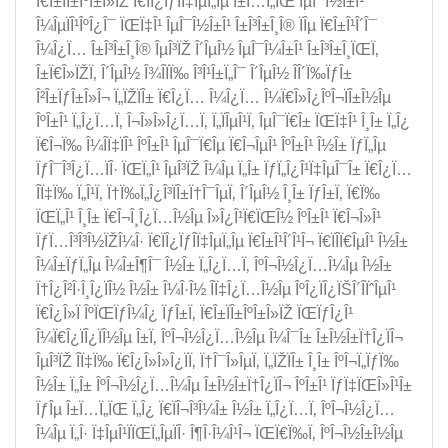
Ï€Î±ÏÎ±ÎºÎ±Î»ÏŽ Ï€ÏÎ¿ÏƒÎ­Ï‡ÎµÏ„Îµ Î±Ï…Ï„ÏŒ ÎµÎ¯Î½Î±Î¹
Î¼ÎµÏÎ¹ÎºÎ¿Î¯ ÏŒÏ‡Î¹ ÎµÎ¯Î½Î±Î¹ Î±Î³Î±Î¸Î® ÏÎµ Ï€Î±Î¹Î´Î¯
Î¼Î¿Ï… Î±Î³Î±Î¸Î® ÎµÎ³ÏŽ Î´ÎµÎ½ ÎµÎ¯Î¼Î±Î¹ Î±Î³Î±Î¸ÏŒÏ‚
Î±Ï€Î»ÏŽÏ‚ Î´ÎµÎ½ Î¾Î­ÏÏ‰ Î³Î¹Î±Ï„Î¯ Î´ÎµÎ½ Î­Î´Ï‰ÏƒÎ±
Î²Î±ÏƒÎ±Î»Î¬ Ï„ÏŽÏÎ± Ï€Î¿Ï… Î¼Î¿Ï… Î¼Ï€Î»Î¿ÎºÎ¬ÏÎ±Î½Îµ
ÎºÎ±Î¹ Ï„Î¿Ï…Ï‚ Î¬Î»Î»Î¿Ï…Ï‚ Ï„ÏÎµÎ¹Ï‚ ÎµÎ¯Ï€Î± ÏŒÏ‡Î¹ Î¸Î± Ï„Î¿
Ï€Î¬Ï‰ Î¼Î­Ï‡ÏÎ¹ ÎºÎ±Î¹ ÎµÎ¯Ï€Îµ Ï€Î¬ÎµÎ¹ ÎºÎ±Î¹ Î½Î± ÏƒÏ„Îµ
ÏƒÎ¯Î³Î¿Ï…ÏÎ· ÏŒÏ„Î¹ ÎµÎ³ÏŽ Î¼Îµ Ï„Î± ÏƒÏ„Î¿Î¹Ï‡ÎµÎ¯Î± Ï€Î¿Ï…
Î­Ï‡Ï‰ Ï„Î¹Ï‚ Ï†Ï‰Ï„Î¿Î³ÏÎ±Ï†Î¯ÎµÏ‚ Î´ÎµÎ½ Î¸Î± ÏƒÎ±Ï‚ Ï€Ï‰
ÏŒÏ„Î¹ Î¸Î± Ï€Î¬Î¸Î¿Ï…Î½Îµ Î»Î¿Î¹Ï€ÏŒÎ½ ÎºÎ±Î¹ Ï€Î¬Î»Î¹
ÏƒÏ…Î³Î³Î½ÏŽÎ¼Î· Ï€ÏÎ¿ÏƒÎ­Ï‡ÎµÏ„Îµ Ï€Î±Î¹Î´Î¹Î¬ Ï€ÏÎ­Ï€ÎµÎ¹ Î½Î±
Î¼Î±ÏƒÏ„Îµ Î¼Î±Î¶Î¯ Î½Î± Ï„Î¿Ï…Ï‚ ÎºÎ¬Î½Î¿Ï…Î¼Îµ Î½Î±
Ï†Î¿Î²Î·Î¸Î¿ÏÎ½ Î½Î± Î¼Î·Î½ Î­Ï‡Î¿Ï…Î½Îµ ÎºÎ¿ÏÎ¿ÏŠÎ´Î­ÏˆÎµÎ¹
Ï€Î¿Î»Ï ÎºÏŒÏƒÎ¼Î¿ ÏƒÎ±Ï‚ Ï€Î±ÏÎ±ÎºÎ±Î»ÏŽ ÏŒÏƒÎ¿Î¹
Î¼Ï€Î¿ÏÎ¿ÏÎ½Îµ Î±Ï‚ ÎºÎ¬Î½Î¿Ï…Î½Îµ Î¼Î¯Î± Î±Î½Î±Ï†Î¿ÏÎ¬
ÎµÎ³ÏŽ Î­Ï‡Ï‰ Ï€Î¿Î»Î»Î¿ÏÏ‚ Ï†Î¯Î»ÎµÏ‚ Ï„ÏŽÏÎ± Î¸Î± ÎºÎ¬Ï„ÏƒÏ‰
Î½Î± Ï„Î± ÎºÎ¬Î½Î¿Ï…Î¼Îµ Î±Î½Î±Ï†Î¿ÏÎ¬ ÎºÎ±Î¹ ÏƒÏ‡ÏŒÎ»Î¹Î±
ÏƒÎµ Î±Ï…Ï„ÏŒ Ï„Î¿ Ï€ÏÎ¬Î³Î¼Î± Î½Î± Ï„Î¿Ï…Ï‚ ÎºÎ¬Î½Î¿Ï…
Î¼Îµ Ï„Î· Ï‡ÎµÎ¹ÏÏŒÏ„ÎµÏÎ· Î¶Î·Î¼Î¹Î¬ ÏŒÏ€Ï‰Ï‚ ÎºÎ¬Î½Î±Î½Îµ