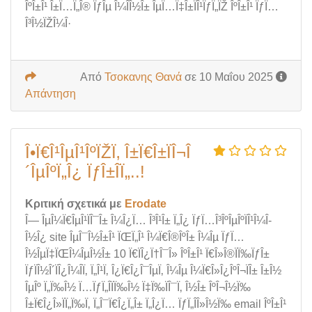
ÎºÎ±Î¹ Î±Ï…Ï„Î® ÏƒÎµ Î¼Î­Î½Î± ÎµÏ…Ï‡Î±ÏÎ¹ÏƒÏ„ÏŽ ÎºÎ±Î¹ ÏƒÏ…
Î³Î½ÏŽÎ¼Î·
Από
Τσοκανης Θανά
σε 10 Μαΐου 2025
Απάντηση
Î•Ï€Î¹ÎµÎ¹ÎºÏŽÏ‚ Î±Ï€Î±ÏÎ¬Î
´ÎµÎºÏ„Î¿ ÏƒÎ±ÎÏ„..!
Κριτική σχετικά με
Erodate
Î— ÎµÎ¼Ï€ÎµÎ¹ÏÎ¯Î± Î¼Î¿Ï… Î³Î¹Î± Ï„Î¿ ÏƒÏ…Î³ÎºÎµÎºÏÎ¹Î¼Î­
Î½Î¿ site ÎµÎ¯Î½Î±Î¹ ÏŒÏ„Î¹ Î¼Ï€Î®ÎºÎ± Î¼Îµ ÏƒÏ…
Î½ÎµÏ‡ÏŒÎ¼ÎµÎ½Î± 10 Ï€ÏÎ¿Ï†Î¯Î» ÎºÎ±Î¹ Ï€Î»Î®ÏÏ‰ÏƒÎ±
ÏƒÏÎ½Î´ÏÎ¿Î¼Î­Ï‚ Ï„Î¹Ï‚ Î¿Ï€Î¿Î¯ÎµÏ‚ Î¼Îµ Î¼Ï€Î»Î¿ÎºÎ¬ÏÎ± Î±Î½
ÎµÎº Ï„Ï‰Î½ Ï…ÏƒÏ„Î­ÏÏ‰Î½ Ï‡Ï‰ÏÎ¯Ï‚ Î½Î± ÎºÎ¬Î½Ï‰
Î±Ï€Î¿Î»ÏÏ„Ï‰Ï‚ Ï„Î¯Ï€Î¿Ï„Î± Ï„Î¿Ï… ÏƒÏ„Î­Î»Î½Ï‰ email ÎºÎ±Î¹