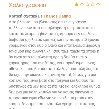
Χαλια γραφειο
Κριτική σχετικά με
Thanos Dating
Απο βλακεια μου βλεποντας οτι ειναι γραφειο
πολλων ετων απο την τηλεοραση το εμπιστευτηκα
και αποτελεσμα μηδεν ,απο χαζομαρα δεν εψαξα να
διαβασω σχολια σε κριτικες και την πατησα ,6 χρονια
γραμμενος στον κυριο Θανο και αποτελεσμα μηδεν, η
ταχα μου κυρια Αγγελικη , σου ταζει ταιρια τα οποια η
θα ειναι απο τον πλανητη αρη η δεν θα ειναι ο
χαρακτηρας που αναζητας , για παραδειγμα μενεις
αθηνα και σου βρισκει απο αλεξανδρουπολη λες και
θα εχεις την οικονομικη ανεση να ταξιδεψεις για μια
κοπελα που ειναι βατη στο παιχνιδι και θα σου πει
δυστυχως οτι δεν ταιριαζεται λες και ολοκληρη αθηνα
δεν εχει μια καλη κοπελα για να κανεις οικογενεια ,
προσοπικα ειμαι εδω για να ανοιξω τα ματια στον
κοσμο ,δεν ειμαι απο αντιπαλο γραφειο και οποιος