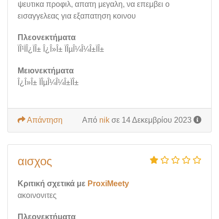
ψευτικα προφιλ, απατη μεγαλη, να επεμβει ο
εισαγγελεας για εξαπατηση κοινου
Πλεονεκτήματα
ÏÎ¹ÏÎ¿ÏÎ± Î¿Î»Î± ÏÎµÎ¼Î¼Î±ÏÎ±
Μειονεκτήματα
Î¿Î»Î± ÏÎµÎ¼Î¼Î±ÏÎ±
Απάντηση
Από
nik
σε 14 Δεκεμβρίου 2023
αισχος
Κριτική σχετικά με
ProxiMeety
ακοινονιτες
Πλεονεκτήματα