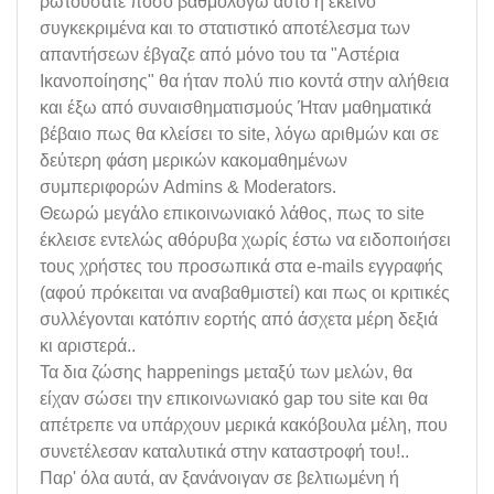
ρωτούσατε πόσο βαθμολογώ αυτό ή εκείνο
συγκεκριμένα και το στατιστικό αποτέλεσμα των
απαντήσεων έβγαζε από μόνο του τα "Αστέρια
Ικανοποίησης" θα ήταν πολύ πιο κοντά στην αλήθεια
και έξω από συναισθηματισμούς Ήταν μαθηματικά
βέβαιο πως θα κλείσει το site, λόγω αριθμών και σε
δεύτερη φάση μερικών κακομαθημένων
συμπεριφορών Admins & Moderators.
Θεωρώ μεγάλο επικοινωνιακό λάθος, πως το site
έκλεισε εντελώς αθόρυβα χωρίς έστω να ειδοποιήσει
τους χρήστες του προσωπικά στα e-mails εγγραφής
(αφού πρόκειται να αναβαθμιστεί) και πως οι κριτικές
συλλέγονται κατόπιν εορτής από άσχετα μέρη δεξιά
κι αριστερά..
Τα δια ζώσης happenings μεταξύ των μελών, θα
είχαν σώσει την επικοινωνιακό gap του site και θα
απέτρεπε να υπάρχουν μερικά κακόβουλα μέλη, που
συνετέλεσαν καταλυτικά στην καταστροφή του!..
Παρ' όλα αυτά, αν ξανάνοιγαν σε βελτιωμένη ή