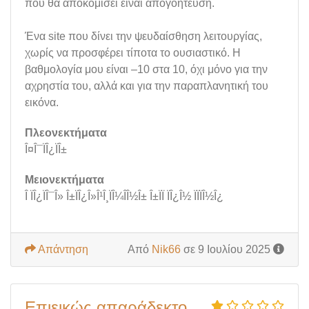
που θα αποκομίσει είναι απογοήτευση.
Ένα site που δίνει την ψευδαίσθηση λειτουργίας,
χωρίς να προσφέρει τίποτα το ουσιαστικό. Η
βαθμολογία μου είναι –10 στα 10, όχι μόνο για την
αχρηστία του, αλλά και για την παραπλανητική του
εικόνα.
Πλεονεκτήματα
Î¤Î¯ÏÎ¿ÏÎ±
Μειονεκτήματα
Î ÏÎ¿ÏÎ¯Î» Î±ÏÎ¿Î»Î¹Î¸ÏÎ¼Î­Î½Î± Î±ÏÏ ÏÎ¿Î½ ÏÏÏÎ½Î¿
Απάντηση
Από
Nik66
σε 9 Ιουλίου 2025
Επιεικώς απαράδεκτο