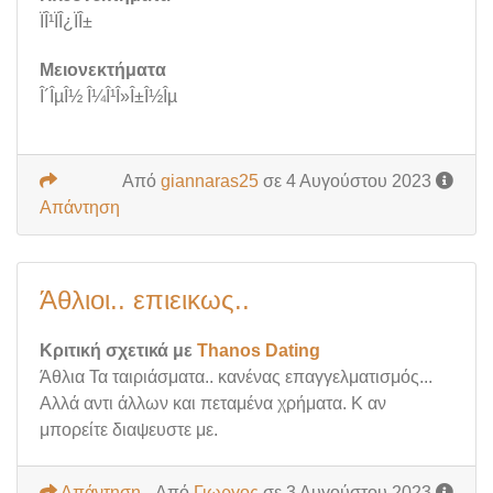
ÏÎ¹ÏÎ¿ÏÎ±
Μειονεκτήματα
Î´ÎµÎ½ Î¼Î¹Î»Î±Î½Îµ
Από
giannaras25
σε 4 Αυγούστου 2023
Απάντηση
Άθλιοι.. επιεικως..
Κριτική σχετικά με
Thanos Dating
Άθλια Τα ταιριάσματα.. κανένας επαγγελματισμός...
Αλλά αντι άλλων και πεταμένα χρήματα. Κ αν
μπορείτε διαψευστε με.
Απάντηση
Από
Γιωργος
σε 3 Αυγούστου 2023