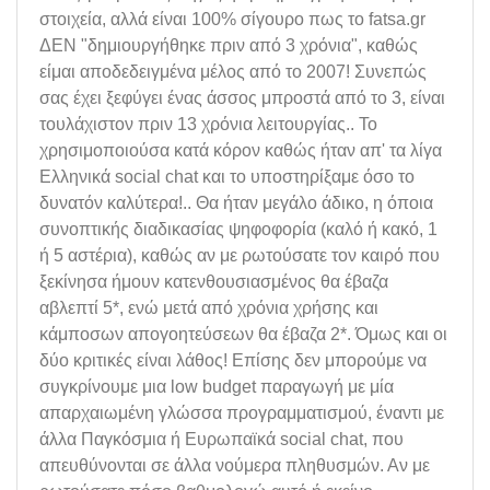
στοιχεία, αλλά είναι 100% σίγουρο πως το fatsa.gr
ΔΕΝ "δημιουργήθηκε πριν από 3 χρόνια", καθώς
είμαι αποδεδειγμένα μέλος από το 2007! Συνεπώς
σας έχει ξεφύγει ένας άσσος μπροστά από το 3, είναι
τουλάχιστον πριν 13 χρόνια λειτουργίας.. Το
χρησιμοποιούσα κατά κόρον καθώς ήταν απ' τα λίγα
Ελληνικά social chat και το υποστηρίξαμε όσο το
δυνατόν καλύτερα!.. Θα ήταν μεγάλο άδικο, η όποια
συνοπτικής διαδικασίας ψηφοφορία (καλό ή κακό, 1
ή 5 αστέρια), καθώς αν με ρωτούσατε τον καιρό που
ξεκίνησα ήμουν κατενθουσιασμένος θα έβαζα
αβλεπτί 5*, ενώ μετά από χρόνια χρήσης και
κάμποσων απογοητεύσεων θα έβαζα 2*. Όμως και οι
δύο κριτικές είναι λάθος! Επίσης δεν μπορούμε να
συγκρίνουμε μια low budget παραγωγή με μία
απαρχαιωμένη γλώσσα προγραμματισμού, έναντι με
άλλα Παγκόσμια ή Ευρωπαϊκά social chat, που
απευθύνονται σε άλλα νούμερα πληθυσμών. Αν με