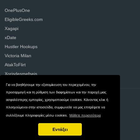
OnePlusOne
EligibleGreeks.com
Xagapi
xDate
Hustler Hookups
Victoria Milan
AtakToFlirt
Xorisdesmefseis
Για να βοηθήσουμε την εξατομίκευση του περιεχομένου, την
προσαρμογή και τη ρύθμιση των διαφημίσεων και την παροχή μιας
Επικοινωνία
Ιδιωτικότητα
ασφαλέστερης εμπειρίας, χρησιμοποιούμε cookies. Κάνοντας κλικ ή
πλοηγούμενοι στην ιστοσελίδα, συμφωνείτε να μας επιτρέψετε να
Όροι και
Ellada
συλλέξουμε πληροφορίες μέσω cookies.
Μάθετε περισσότερα
Προϋποθέσεις
Εντάξει
Πνευματική ιδιοκτησία © 2026 DatingWebsites.gr