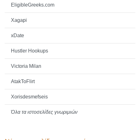
EligibleGreeks.com
Xagapi
xDate
Hustler Hookups
Victoria Milan
AtakToFlirt
Xorisdesmefseis
Όλα τα ιστοσελίδες γνωριμιών