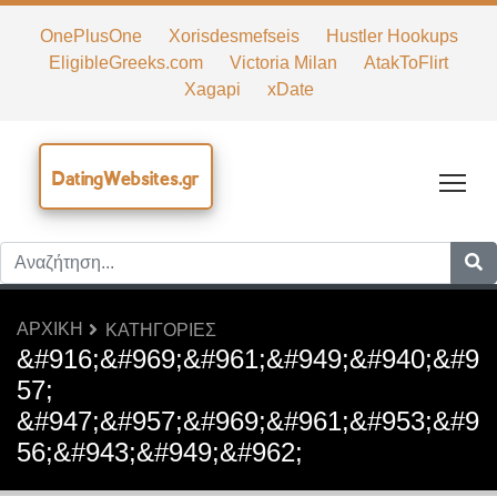
OnePlusOne
Xorisdesmefseis
Hustler Hookups
EligibleGreeks.com
Victoria Milan
AtakToFlirt
Xagapi
xDate
DatingWebsites.gr
Tog
ΑΡΧΙΚΉ
ΚΑΤΗΓΟΡΊΕΣ
&#916;&#969;&#961;&#949;&#940;&#9
57;
&#947;&#957;&#969;&#961;&#953;&#9
56;&#943;&#949;&#962;