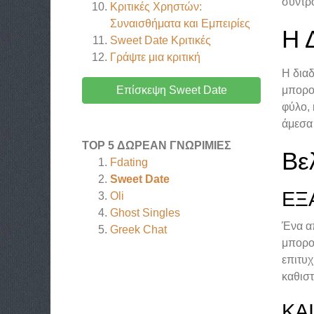
συντρ
Κριτικές Χρηστών:
Συναισθήματα και Εμπειρίες
Η 
Sweet Date
Κριτικές
Γράψτε μια κριτική
Η διαδ
Επίσκεψη Sweet Date
μπορού
φύλο, 
άμεσα 
TOP 5 ΔΩΡΕΆΝ ΓΝΩΡΙΜΊΕΣ
Βε
Fdating
Sweet Date
ΕΞ
Oli
Ghost Singles
Ένα απ
Greek Chat
μπορού
επιτυχ
καθισ
ΚΑ