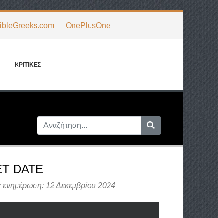
gibleGreeks.com
OnePlusOne
ΚΡΙΤΙΚΈΣ
T DATE
α ενημέρωση: 12 Δεκεμβρίου 2024