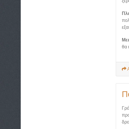
ξέρ
Πλ
πολ
εξα
Με
θα 
Π
Γρά
προ
δρα