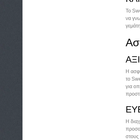
Το Sw
να γν
γεμάτη
Ασ
ΑΞ
Η ασφ
το Sw
για οπ
προστ
ΕΥ
Η διαχ
προσα
στους 