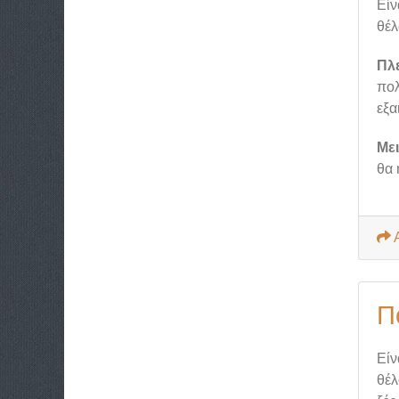
Είν
θέλ
Πλ
πολ
εξα
Με
θα 
Π
Είν
θέλ