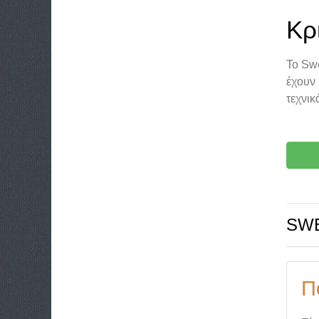
Κρ
Το Swe
έχουν 
τεχνικ
SWE
Π