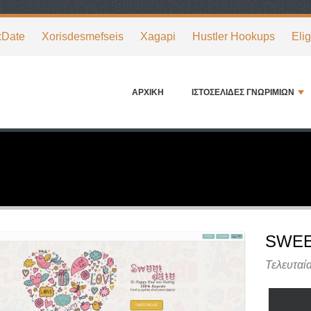
xDate
Xorisdesmefseis
Xagapi
Hustler Hookups
Eli
ΑΡΧΙΚΉ
ΙΣΤΟΣΕΛΊΔΕΣ ΓΝΩΡΙΜΙΏΝ
SWEE
Τελευταί