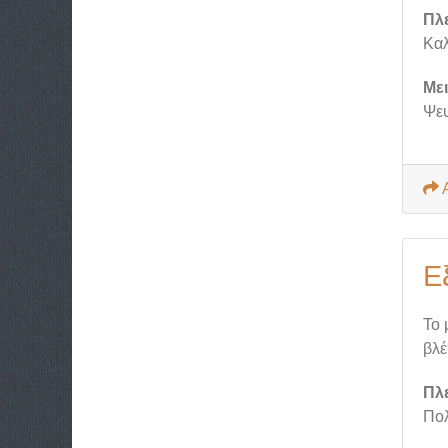
Πλ
Καλ
Με
Ψευ
Ε
Το 
βλέ
Πλ
Πολ