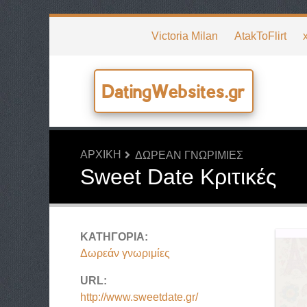
Victoria Milan
AtakToFlirt
DatingWebsites.gr
ΑΡΧΙΚΉ
ΔΩΡΕΆΝ ΓΝΩΡΙΜΊΕΣ
Sweet Date Κριτικές
ΚΑΤΗΓΟΡΊΑ:
Δωρεάν γνωριμίες
URL:
http://www.sweetdate.gr/