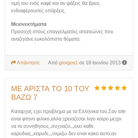
τιμή του ενός καφέ και αν ψάξεις θα βρεις
ενδιαφέρουσες υπάρξεις.
Μειονεκτήματα
Προσοχή στους επαγγελματίες απατεώνες που
αναζητάνε ευκολόπιστα θύματα.
Απάντηση
Από
giorgos1
σε 18 Ιουνίου 2013
ΜΕ ΑΡΙΣΤΑ ΤΟ 10 ΤΟΥ
ΒΑΖΩ 7
Καταρχας εχει προβλημα με τα Ελληνικα του.Σαν site
ειναι φτηνο φιλικο,αλλα χρειαζεσαι λιγο καιρο μεχρι
να το συνηθησεις,,συχναζει,,,εκει καθε
καρυδιας,,καρυδι,,,νομιζω δεν ειναι κακο αυτο,αν