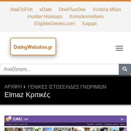
AtakToFlirt
xDate
OnePlusOne
Victoria Milan
Hustler Hookups
Xorisdesmefseis
EligibleGreeks.com
Xagapi
DatingWebsites.gr
Tog
ΑΡΧΙΚΉ
ΓΕΝΙΚΈΣ ΙΣΤΟΣΕΛΊΔΕΣ ΓΝΩΡΙΜΙΏΝ
Elmaz Κριτικές