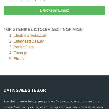
Επίσκεψη Elmaz
TOP 5 ΓΕΝΙΚΈΣ ΙΣΤΟΣΕΛΊΔΕΣ ΓΝΩΡΙΜΙΏΝ
EligibleGreeks.com
EliteMeetsBeauty
PerfectDate
Fatsa.gr
Elmaz
DATINGWEBSITES.GR
Στο datingwebsites.gr μπορείς να διαβάσεις σχόλια, σχετικά με
ιστοσελίδες γνωριμιών, τα οποία γράφτηκαν από επισκέπτες σαν