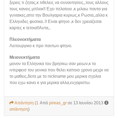
ξερεις τι ζητας,κ τιθελεις να συναντησεις,,τους αλλους
τους κανεις μπλοκ!! Εχει πελατεια ,κ μιλαω παντα για
γυναικες,απο την Βουλγαρια κυριως,κ Ρωσια,,αλλα κ
Ελληνιδες φυσικα..!! Ειναι φτηνο ,κ δεν χρειαζεσαι
καρτες κ τετοια!!Αυτα,,
Πλεονεκτήματα
Λειτουργικο κ προ παντων φτηνο.
Μειονεκτήματα
μονον τα Ελληνικα του βρησκω σαν μειων,κ το
ιντερφεισ του γενικα που θελει καποιο χρονο μεχρι να
το μαθεις,δειτε με το nickname μου μερικα σχολια
που εχω κανει κ για μερικα αλλα,ευχαριστω
Απάντηση
(
1
Από
pireas_gr
σε 13 Ιουνίου 2013
απάντηση
)