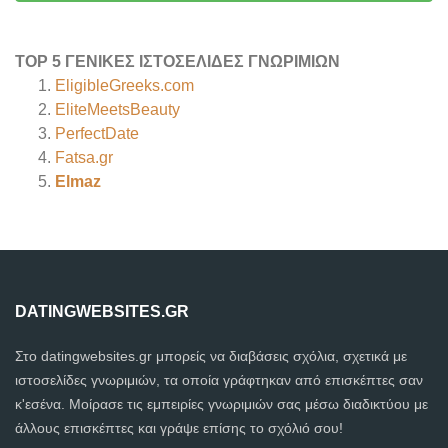
TOP 5 ΓΕΝΙΚΈΣ ΙΣΤΟΣΕΛΊΔΕΣ ΓΝΩΡΙΜΙΏΝ
EligibleGreeks.com
EliteMeetsBeauty
PerfectDate
Fatsa.gr
Elmaz
DATINGWEBSITES.GR
Στο datingwebsites.gr μπορείς να διαβάσεις σχόλια, σχετικά με
ιστοσελίδες γνωριμιών, τα οποία γράφτηκαν από επισκέπτες σαν
κ'εσένα. Μοίρασε τις εμπειρίες γνωριμιών σας μέσω διαδικτύου με
άλλους επισκέπτες και γράψε επίσης το σχόλιό σου!