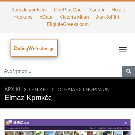
Xorisdesmefseis
OnePlusOne
Xagapi
Hustler
Hookups
xDate
Victoria Milan
AtakToFlirt
EligibleGreeks.com
DatingWebsites.gr
Tog
ΑΡΧΙΚΉ
ΓΕΝΙΚΈΣ ΙΣΤΟΣΕΛΊΔΕΣ ΓΝΩΡΙΜΙΏΝ
Elmaz Κριτικές