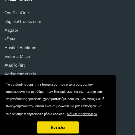
OnePlusOne
EligibleGreeks.com
Xagapi
xDate
Hustler Hookups
Victoria Milan
AtakToFlirt
Xorisdesmefseis
Για να βοηθήσουμε την εξατομίκευση του περιεχομένου, την
προσαρμογή και τη ρύθμιση των διαφημίσεων και την παροχή μιας
Επικοινωνία
Ιδιωτικότητα
ασφαλέστερης εμπειρίας, χρησιμοποιούμε cookies. Κάνοντας κλικ ή
πλοηγούμενοι στην ιστοσελίδα, συμφωνείτε να μας επιτρέψετε να
Όροι και
Ellada
συλλέξουμε πληροφορίες μέσω cookies.
Μάθετε περισσότερα
Προϋποθέσεις
Εντάξει
Πνευματική ιδιοκτησία © 2026 DatingWebsites.gr