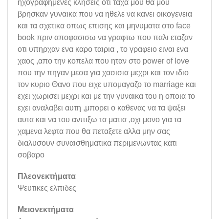
ηχογραφημενες κλησεις οτι ταχα μου θα μου
βρησκαν γυναικα που να ηθελε να κανει οικογενεια
και τα σχετικα οπως επισης και μηνυματα στο face
book πριν αποφασισω να γραφτω που παλι εταζαν
οτι υπηρχαν ενα καρο ταιρια , το γραφειο ειναι ενα
χαος ,απο την κοπελα που ηταν στο power of love
που την πηγαν μεσα για χασισια μεχρι και τον ιδιο
τον κυριο Θανο που ειχε υπομαγαζο το marriage και
εχει χωρισει μεχρι και με την γυναικα του η οποια το
εχει αναλαβει αυτη ,μπορει ο καθενας να τα ψαξει
αυτα και να του ανπιξω τα ματια ,οχι μονο για τα
χαμενα λεφτα που θα πεταξετε αλλα μην σας
διαλυσουν συναισθηματικα περιμενωντας κατι
σοβαρο
Πλεονεκτήματα
Ψευτικες ελπιδες
Μειονεκτήματα