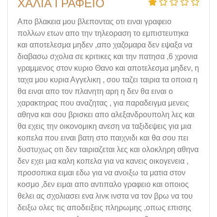
ΧΑΛΙΑ ΓΡΑΦΕΙΟ
Απο βλακεια μου βλεποντας οτι ειναι γραφειο
πολλων ετων απο την τηλεοραση το εμπιστευτηκα
και αποτελεσμα μηδεν ,απο χαζομαρα δεν εψαξα να
διαβασω σχολια σε κριτικες και την πατησα ,6 χρονια
γραμμενος στον κυριο Θανο και αποτελεσμα μηδεν, η
ταχα μου κυρια Αγγελικη , σου ταζει ταιρια τα οποια η
θα ειναι απο τον πλανητη αρη η δεν θα ειναι ο
χαρακτηρας που αναζητας , για παραδειγμα μενεις
αθηνα και σου βρισκει απο αλεξανδρουπολη λες και
θα εχεις την οικονομικη ανεση να ταξιδεψεις για μια
κοπελα που ειναι βατη στο παιχνιδι και θα σου πει
δυστυχως οτι δεν ταιριαζεται λες και ολοκληρη αθηνα
δεν εχει μια καλη κοπελα για να κανεις οικογενεια ,
προσοπικα ειμαι εδω για να ανοιξω τα ματια στον
κοσμο ,δεν ειμαι απο αντιπαλο γραφειο και οποιος
θελει ας σχολιασει ενα λινκ ινστα να τον βρω να του
δειξω ολες τις αποδειξεις πληρωμης ,οπως επισης