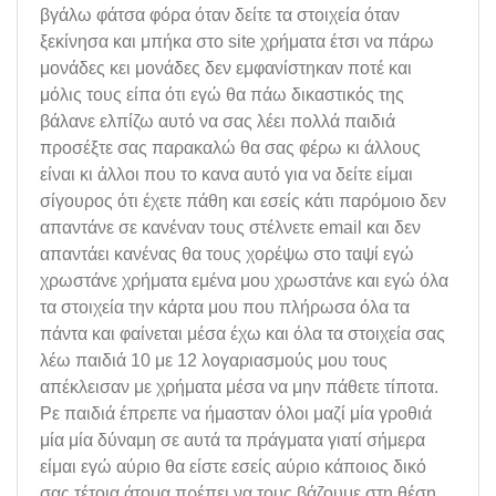
βγάλω φάτσα φόρα όταν δείτε τα στοιχεία όταν
ξεκίνησα και μπήκα στο site χρήματα έτσι να πάρω
μονάδες κει μονάδες δεν εμφανίστηκαν ποτέ και
μόλις τους είπα ότι εγώ θα πάω δικαστικός της
βάλανε ελπίζω αυτό να σας λέει πολλά παιδιά
προσέξτε σας παρακαλώ θα σας φέρω κι άλλους
είναι κι άλλοι που το κανα αυτό για να δείτε είμαι
σίγουρος ότι έχετε πάθη και εσείς κάτι παρόμοιο δεν
απαντάνε σε κανέναν τους στέλνετε email και δεν
απαντάει κανένας θα τους χορέψω στο ταψί εγώ
χρωστάνε χρήματα εμένα μου χρωστάνε και εγώ όλα
τα στοιχεία την κάρτα μου που πλήρωσα όλα τα
πάντα και φαίνεται μέσα έχω και όλα τα στοιχεία σας
λέω παιδιά 10 με 12 λογαριασμούς μου τους
απέκλεισαν με χρήματα μέσα να μην πάθετε τίποτα.
Ρε παιδιά έπρεπε να ήμασταν όλοι μαζί μία γροθιά
μία μία δύναμη σε αυτά τα πράγματα γιατί σήμερα
είμαι εγώ αύριο θα είστε εσείς αύριο κάποιος δικό
σας τέτοια άτομα πρέπει να τους βάζουμε στη θέση