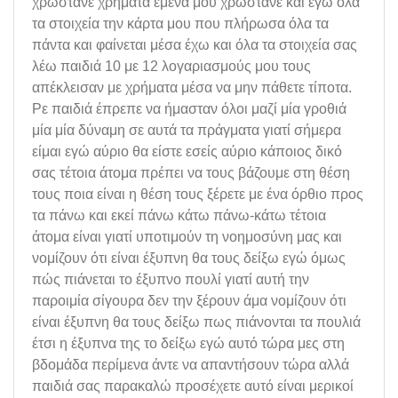
χρωστάνε χρήματα εμένα μου χρωστάνε και εγώ όλα
τα στοιχεία την κάρτα μου που πλήρωσα όλα τα
πάντα και φαίνεται μέσα έχω και όλα τα στοιχεία σας
λέω παιδιά 10 με 12 λογαριασμούς μου τους
απέκλεισαν με χρήματα μέσα να μην πάθετε τίποτα.
Ρε παιδιά έπρεπε να ήμασταν όλοι μαζί μία γροθιά
μία μία δύναμη σε αυτά τα πράγματα γιατί σήμερα
είμαι εγώ αύριο θα είστε εσείς αύριο κάποιος δικό
σας τέτοια άτομα πρέπει να τους βάζουμε στη θέση
τους ποια είναι η θέση τους ξέρετε με ένα όρθιο προς
τα πάνω και εκεί πάνω κάτω πάνω-κάτω τέτοια
άτομα είναι γιατί υποτιμούν τη νοημοσύνη μας και
νομίζουν ότι είναι έξυπνη θα τους δείξω εγώ όμως
πώς πιάνεται το έξυπνο πουλί γιατί αυτή την
παροιμία σίγουρα δεν την ξέρουν άμα νομίζουν ότι
είναι έξυπνη θα τους δείξω πως πιάνονται τα πουλιά
έτσι η έξυπνα της το δείξω εγώ αυτό τώρα μες στη
βδομάδα περίμενα άντε να απαντήσουν τώρα αλλά
παιδιά σας παρακαλώ προσέχετε αυτό είναι μερικοί