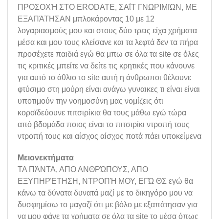
ΠΡΟΣΟΧΉ ΣΤΟ ERODATE, ΣΑΐΤ ΓΝΩΡΙΜΙΏΝ, ΜΕ
ΕΞΑΠΆΤΗΣΑΝ μπλοκάροντας 10 με 12
λογαριασμούς μου και στους δύο τρεις είχα χρήματα
μέσα και μου τους κλείσανε και τα λεφτά δεν τα πήρα
προσέχετε παιδιά εγώ θα μπω σε όλα τα site σε όλες
τις κριτικές μπείτε να δείτε τις κρητικές που κάνουνε
για αυτό το άθλιο το site αυτή η άνθρωποι θέλουνε
φτύσιμο στη μούρη είναι ανάγω γυναικες τι είναι είναι
υποτιμούν την νοημοσύνη μας νομίζεις ότι
κοροϊδεύουνε πιτσιρίκια θα τους μάθω εγώ τώρα
από βδομάδα ποιος είναι το πιτσιρίκι ντροπή τους
ντροπή τους και αίσχος αίσχος ποτά πάει υποκείμενα
Μειονεκτήματα
ΤΑ ΠΆΝΤΑ, ΑΠΟ ΑΝΘΡΏΠΟΥΣ, ΑΠΟ
ΕΞΥΠΗΡΈΤΗΣΗ, ΝΤΡΟΠΉ ΜΟΥ, ΕΓΏ ΘΣ εγώ θα
κάνω τα δύνατα δυνατά μαζί με το δικηγόρο μου να
δυσφημίσω το μαγαζί ότι με βόλο με εξαπάτησαν για
να μου φάνε τα χρήματα σε όλα τα site το μέσα όπως