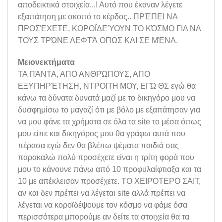
αποδεικτικά στοιχεία...! Αυτό που έκαναν λέγετε
εξαπάτηση με σκοπό το κέρδος.. ΠΡΈΠΕΙ ΝΑ
ΠΡΟΣΈΧΕΤΕ, ΚΟΡΟΪΔΕΎΟΥΝ ΤΟ ΚΌΣΜΟ ΓΙΑ ΝΑ
ΤΟΥΣ ΤΡΏΝΕ ΛΕΦΤΆ ΟΠΩΣ ΚΑΙ ΣΕ ΜΈΝΑ.
Μειονεκτήματα
ΤΑ ΠΆΝΤΑ, ΑΠΟ ΑΝΘΡΏΠΟΥΣ, ΑΠΟ
ΕΞΥΠΗΡΈΤΗΣΗ, ΝΤΡΟΠΉ ΜΟΥ, ΕΓΏ ΘΣ εγώ θα
κάνω τα δύνατα δυνατά μαζί με το δικηγόρο μου να
δυσφημίσω το μαγαζί ότι με βόλο με εξαπάτησαν για
να μου φάνε τα χρήματα σε όλα τα site το μέσα όπως
μου είπε και δικηγόρος μου θα γράφω αυτά που
πέρασα εγώ δεν θα βλέπω ψέματα παιδιά σας
παρακαλώ πολύ προσέχετε είναι η τρίτη φορά που
μου το κάνουνε πάνω από 10 προφυλαίφτιαξα και τα
10 με απέκλεισαν προσέχετε. ΤΟ ΧΕΙΡΌΤΕΡΟ ΣΑΙΤ,
αν και δεν πρέπει να λέγεται site αλλά πρέπει να
λέγεται να κοροϊδέψουμε τον κόσμο να φάμε όσα
περισσότερα μπορούμε αν δείτε τα στοιχεία θα τα