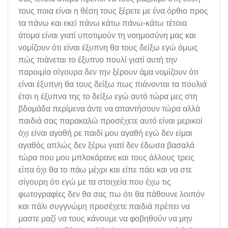
τους ποια είναι η θέση τους ξέρετε με ένα όρθιο προς
τα πάνω και εκεί πάνω κάτω πάνω-κάτω τέτοια
άτομα είναι γιατί υποτιμούν τη νοημοσύνη μας και
νομίζουν ότι είναι έξυπνη θα τους δείξω εγώ όμως
πώς πιάνεται το έξυπνο πουλί γιατί αυτή την
παροιμία σίγουρα δεν την ξέρουν άμα νομίζουν ότι
είναι έξυπνη θα τους δείξω πως πιάνονται τα πουλιά
έτσι η έξυπνα της το δείξω εγώ αυτό τώρα μες στη
βδομάδα περίμενα άντε να απαντήσουν τώρα αλλά
παιδιά σας παρακαλώ προσέχετε αυτό είναι μερικοί
όχι είναι αγαθή ρε παιδί μου αγαθή εγώ δεν είμαι
αγαθός απλώς δεν ξέρω γιατί δεν έδωσα βασαλά
τώρα που μου μπλοκάρανε και τους άλλους τρεις
είπα όχι θα το πάω μέχρι και είπε πάει και να στε
σίγουρη ότι εγώ με τα στοιχεία που έχω τις
φωτογραφίες δεν θα σας πω ότι θα πάθουνε λοιπόν
και πάλι συγγνώμη προσέχετε παιδιά πρέπει να
μαστε μαζί να τους κάνουμε να φοβηθούν να μην