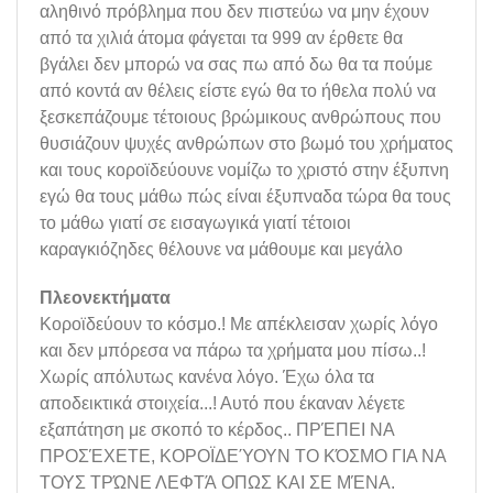
αληθινό πρόβλημα που δεν πιστεύω να μην έχουν
από τα χιλιά άτομα φάγεται τα 999 αν έρθετε θα
βγάλει δεν μπορώ να σας πω από δω θα τα πούμε
από κοντά αν θέλεις είστε εγώ θα το ήθελα πολύ να
ξεσκεπάζουμε τέτοιους βρώμικους ανθρώπους που
θυσιάζουν ψυχές ανθρώπων στο βωμό του χρήματος
και τους κοροϊδεύουνε νομίζω το χριστό στην έξυπνη
εγώ θα τους μάθω πώς είναι έξυπναδα τώρα θα τους
το μάθω γιατί σε εισαγωγικά γιατί τέτοιοι
καραγκιόζηδες θέλουνε να μάθουμε και μεγάλο
Πλεονεκτήματα
Κοροϊδεύουν το κόσμο.! Με απέκλεισαν χωρίς λόγο
και δεν μπόρεσα να πάρω τα χρήματα μου πίσω..!
Χωρίς απόλυτως κανένα λόγο. Έχω όλα τα
αποδεικτικά στοιχεία...! Αυτό που έκαναν λέγετε
εξαπάτηση με σκοπό το κέρδος.. ΠΡΈΠΕΙ ΝΑ
ΠΡΟΣΈΧΕΤΕ, ΚΟΡΟΪΔΕΎΟΥΝ ΤΟ ΚΌΣΜΟ ΓΙΑ ΝΑ
ΤΟΥΣ ΤΡΏΝΕ ΛΕΦΤΆ ΟΠΩΣ ΚΑΙ ΣΕ ΜΈΝΑ.