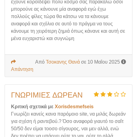
έχουνε κοροϊδέψει πολύ κόσμο σας παρακαλώ όσοι
μπορούνε ας κάνουνε μία αναφορά εγώ έχω
πολλούς φίλες τώρα θα κάτσω να τα κάνουμε
αναφορά και σχόλια σε αυτό το πράγμα να τους
κάνουμε τη χειρότερη ζημιά όπως κάνανε και αυτή σε
μένα ευχαριστώ και συγνώμη
Από
Τσοκανης Θανά
σε 10 Μαΐου 2025
Απάντηση
ΓΝΩΡΙΜΊΕΣ ΔΩΡΕΆΝ
Κριτική σχετικά με
Xorisdesmefseis
Γνωρίζει κανείς κανα παρόμοιο site, να μιλάς δωρεάν
για σχέση ή ραντεβού.? Όσο αναφορά γιαυτό το σαΐτ
50/50 δεν είμαι τοοσο σίγουρος, ναι μεν αλλά, ενώ
δεν πρέπει να υπάρχει ούτε το ναι, ούτε το αλλά..