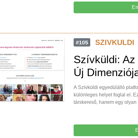
Επ
SZIVKULDI
#105
Szívküldi: Az
Új Dimenziój
A Szívküldi egyedülálló platf
különleges helyet foglal el
társkereső, hanem egy olyan
Ε