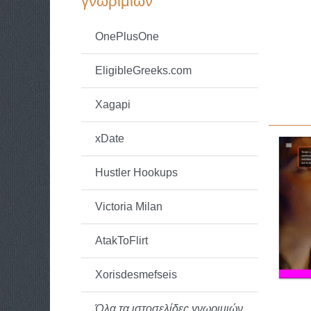
γνωριμιών
OnePlusOne
EligibleGreeks.com
Xagapi
xDate
Hustler Hookups
Victoria Milan
AtakToFlirt
Xorisdesmefseis
Όλα τα ιστοσελίδες γνωριμιών