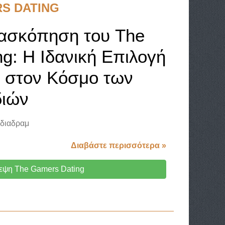
S DATING
νασκόπηση του The
g: Η Ιδανική Επιλογή
ς στον Κόσμο των
διών
 διαδραμ
Διαβάστε περισσότερα »
εψη The Gamers Dating