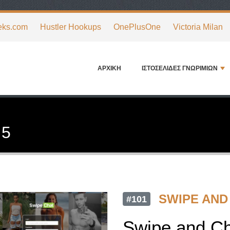
eks.com
Hustler Hookups
OnePlusOne
Victoria Milan
ΑΡΧΙΚΉ
ΙΣΤΟΣΕΛΊΔΕΣ ΓΝΩΡΙΜΙΏΝ
 5
SWIPE AND
#101
Swipe and C