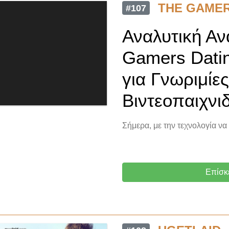
THE GAMER
#107
Αναλυτική Α
Gamers Datin
για Γνωριμίε
Βιντεοπαιχνι
Σήμερα, με την τεχνολογία να
Επίσκ