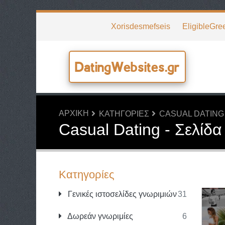
Xorisdesmefseis
EligibleGre
DatingWebsites.gr
ΑΡΧΙΚΉ
ΚΑΤΗΓΟΡΊΕΣ
CASUAL DATING
Casual Dating - Σελίδα
Κατηγορίες
Γενικές ιστοσελίδες γνωριμιών
31
Δωρεάν γνωριμίες
6