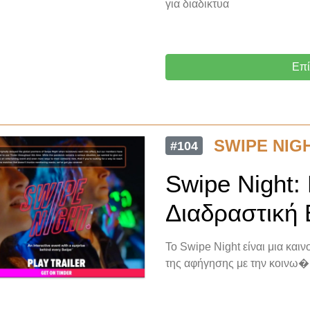
για διαδικτυα
Επί
SWIPE NIG
#104
Swipe Night:
Διαδραστική 
Το Swipe Night είναι μια και
της αφήγησης με την κοινω�