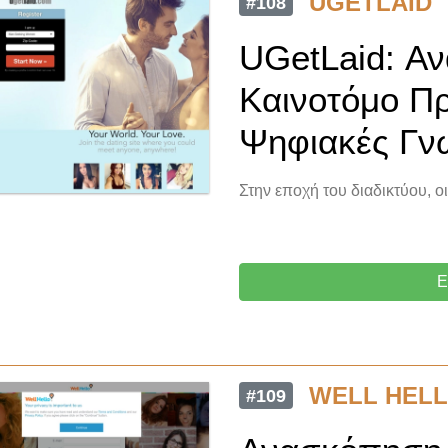
UGETLAID
#108
UGetLaid: Αν
Καινοτόμο Πρ
Ψηφιακές Γνω
Στην εποχή του διαδικτύου, ο
Ε
WELL HEL
#109