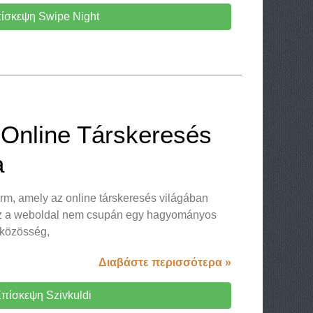
ίσκεψη Swipe Night
 Online Társkeresés
a
orm, amely az online társkeresés világában
. Ez a weboldal nem csupán egy hagyományos
 közösség,
Διαβάστε περισσότερα »
πίσκεψη Szivkuldi