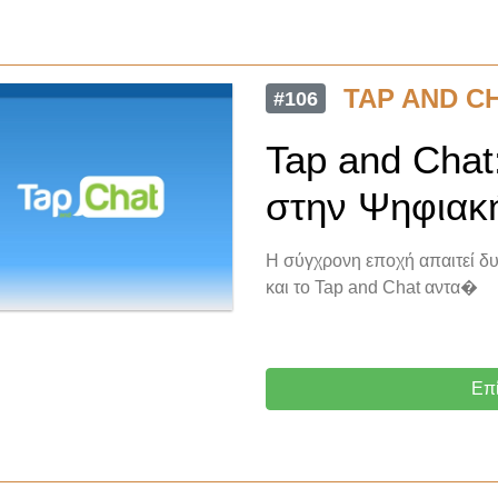
TAP AND C
#106
Tap and Cha
στην Ψηφιακ
Η σύγχρονη εποχή απαιτεί δυ
και το Tap and Chat αντα�
Επ