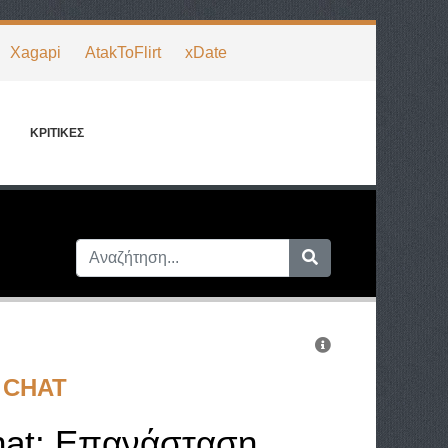
Xagapi
AtakToFlirt
xDate
ΚΡΙΤΙΚΈΣ
 CHAT
hat: Επανάσταση