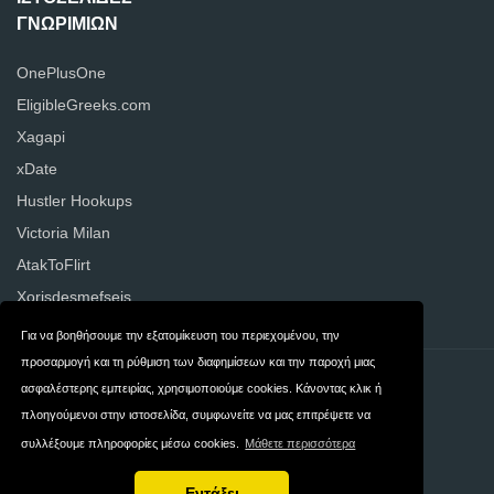
ΓΝΩΡΙΜΙΏΝ
OnePlusOne
EligibleGreeks.com
Xagapi
xDate
Hustler Hookups
Victoria Milan
AtakToFlirt
Xorisdesmefseis
Για να βοηθήσουμε την εξατομίκευση του περιεχομένου, την
προσαρμογή και τη ρύθμιση των διαφημίσεων και την παροχή μιας
Επικοινωνία
Ιδιωτικότητα
ασφαλέστερης εμπειρίας, χρησιμοποιούμε cookies. Κάνοντας κλικ ή
πλοηγούμενοι στην ιστοσελίδα, συμφωνείτε να μας επιτρέψετε να
Όροι και
Ellada
συλλέξουμε πληροφορίες μέσω cookies.
Μάθετε περισσότερα
Προϋποθέσεις
Εντάξει