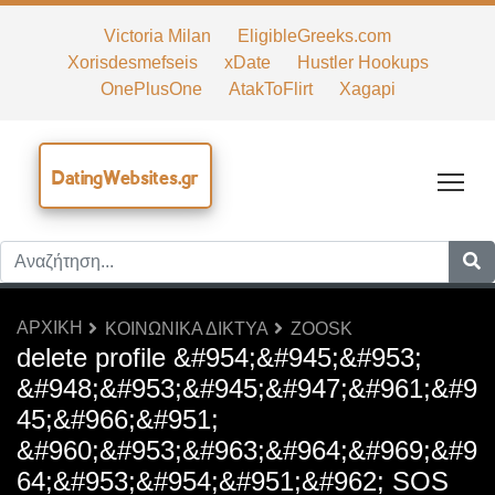
Victoria Milan
EligibleGreeks.com
Xorisdesmefseis
xDate
Hustler Hookups
OnePlusOne
AtakToFlirt
Xagapi
DatingWebsites.gr
Tog
ΑΡΧΙΚΉ
ΚΟΙΝΩΝΙΚΆ ΔΊΚΤΥΑ
ZOOSK
delete profile &#954;&#945;&#953;
&#948;&#953;&#945;&#947;&#961;&#9
45;&#966;&#951;
&#960;&#953;&#963;&#964;&#969;&#9
64;&#953;&#954;&#951;&#962; SOS