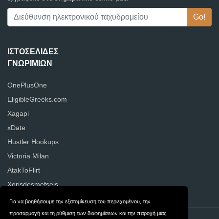
ΙΣΤΟΣΕΛΊΔΕΣ
ΓΝΩΡΙΜΙΏΝ
OnePlusOne
EligibleGreeks.com
Xagapi
xDate
Hustler Hookups
Victoria Milan
AtakToFlirt
Xorisdesmefseis
Για να βοηθήσουμε την εξατομίκευση του περιεχομένου, την
προσαρμογή και τη ρύθμιση των διαφημίσεων και την παροχή μιας