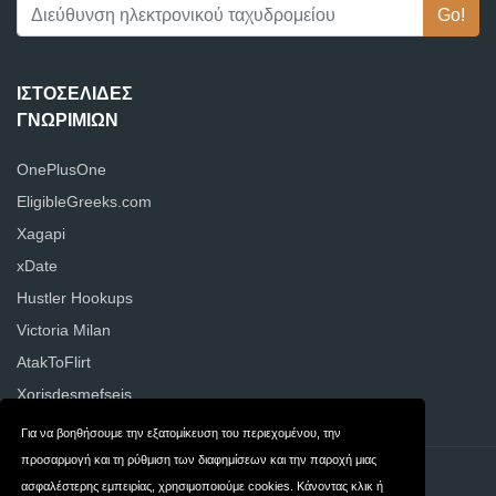
ΙΣΤΟΣΕΛΊΔΕΣ
ΓΝΩΡΙΜΙΏΝ
OnePlusOne
EligibleGreeks.com
Xagapi
xDate
Hustler Hookups
Victoria Milan
AtakToFlirt
Xorisdesmefseis
Για να βοηθήσουμε την εξατομίκευση του περιεχομένου, την
προσαρμογή και τη ρύθμιση των διαφημίσεων και την παροχή μιας
Επικοινωνία
Ιδιωτικότητα
ασφαλέστερης εμπειρίας, χρησιμοποιούμε cookies. Κάνοντας κλικ ή