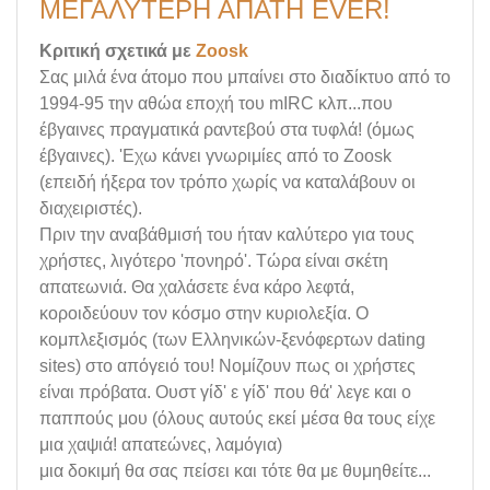
ΜΕΓΑΛΥΤΕΡΗ ΑΠΑΤΗ EVER!
Κριτική σχετικά με
Zoosk
Σας μιλά ένα άτομο που μπαίνει στο διαδίκτυο από το
1994-95 την αθώα εποχή του mIRC κλπ...που
έβγαινες πραγματικά ραντεβού στα τυφλά! (όμως
έβγαινες). 'Εχω κάνει γνωριμίες από το Zoosk
(επειδή ήξερα τον τρόπο χωρίς να καταλάβουν οι
διαχειριστές).
Πριν την αναβάθμισή του ήταν καλύτερο για τους
χρήστες, λιγότερο 'πονηρό'. Τώρα είναι σκέτη
απατεωνιά. Θα χαλάσετε ένα κάρο λεφτά,
κοροιδεύουν τον κόσμο στην κυριολεξία. Ο
κομπλεξισμός (των Ελληνικών-ξενόφερτων dating
sites) στο απόγειό του! Νομίζουν πως οι χρήστες
είναι πρόβατα. Ουστ γίδ' ε γίδ' που θά' λεγε και ο
παππούς μου (όλους αυτούς εκεί μέσα θα τους είχε
μια χαψιά! απατεώνες, λαμόγια)
μια δοκιμή θα σας πείσει και τότε θα με θυμηθείτε...