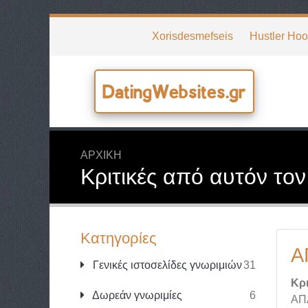
Xorisdesmefseis
Hustler Ho
DatingWebsites.gr
ΑΡΧΙΚΉ
Κριτικές από αυτόν το
Κατηγορίες
Α
Γενικές ιστοσελίδες γνωριμιών
31
Κρι
Δωρεάν γνωριμίες
6
ΑΠ