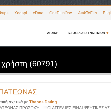
okups
Xagapi
xDate
OnePlusOne
AtakToFlirt
Elig
ΑΡΧΙΚΉ
ΙΣΤΟΣΕΛΊΔΕΣ ΓΝΩΡΙΜΙΏΝ
ν χρήστη (60791)
ΠΑΤΕΏΝΑΣ
τική σχετικά με
Thanos Dating
ΑΤΕΩΝΑΣ ΠΡΟΣΟΧΉ!!!!!!!!ΟΙ ΑΓΓΕΛΊΕΣ ΕΙΝΑΙ ΨΕΥΤΙΚΕΣ 