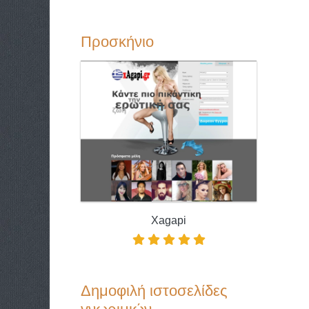
Προσκήνιο
Xagapi
Δημοφιλή ιστοσελίδες