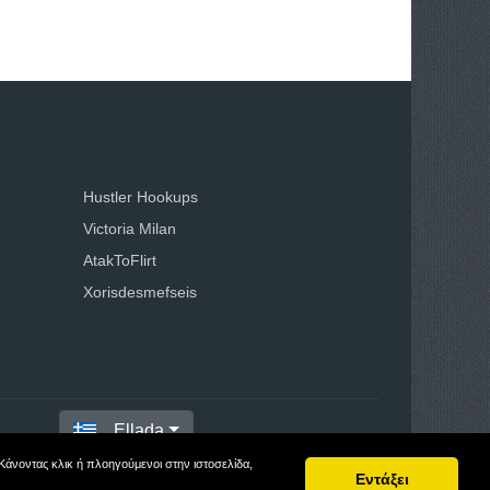
Hustler Hookups
Victoria Milan
AtakToFlirt
Xorisdesmefseis
Ellada
Κάνοντας κλικ ή πλοηγούμενοι στην ιστοσελίδα,
Εντάξει