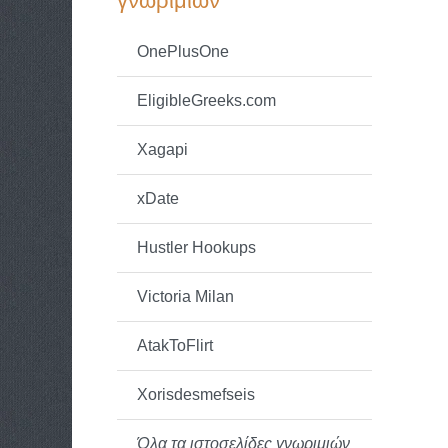
γνωριμιών
OnePlusOne
EligibleGreeks.com
Xagapi
xDate
Hustler Hookups
Victoria Milan
AtakToFlirt
Xorisdesmefseis
Όλα τα ιστοσελίδες γνωριμιών