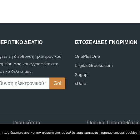
ΕΡΩΤΙΚΌ ΔΕΛΤΊΟ
ΙΣΤΟΣΕΛΊΔΕΣ ΓΝΩΡΙΜΙΏΝ
γετε τη διεύθυνση ηλεκτρονικού
OnePlusOne
ομείου σας και εγγραφείτε στο
EligibleGreeks.com
τικό δελτίο μας.
Xagapi
xDate
Ιδιωτικότητα
Όροι και Προϋποθέσεις
ση των διαφημίσεων και την παροχή μιας ασφαλέστερης εμπειρίας, χρησιμοποιούμε cookies. 
Πνευματική ιδιοκτησία © 2026 DatingWebsites.gr