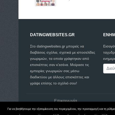
DATINGWEBSITES.GR
ΕΝΗΜ
Στο datingwebsites.gr μπορείς να
Εισαγά
διαβάσεις σχόλια, σχετικά με ιστοσελίδες
ταχυδρ
γνωριμιών, τα οποία γράφτηκαν από
ενημερω
επισκέπτες σαν κ'εσένα. Μοίρασε τις
εμπειρίες γνωριμιών σας μέσω
διαδικτύου με άλλους επισκέπτες και
γράψε επίσης το σχόλιό σου!
Επικοινωνία
Για να βοηθήσουμε την εξατομίκευση του περιεχομένου, την προσαρμογή και τη ρύθμι