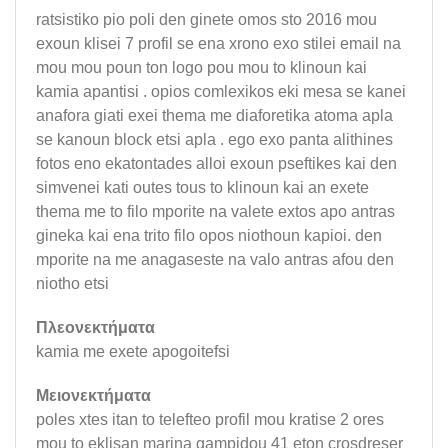
ratsistiko pio poli den ginete omos sto 2016 mou
exoun klisei 7 profil se ena xrono exo stilei email na
mou mou poun ton logo pou mou to klinoun kai
kamia apantisi . opios comlexikos eki mesa se kanei
anafora giati exei thema me diaforetika atoma apla
se kanoun block etsi apla . ego exo panta alithines
fotos eno ekatontades alloi exoun pseftikes kai den
simvenei kati outes tous to klinoun kai an exete
thema me to filo mporite na valete extos apo antras
gineka kai ena trito filo opos niothoun kapioi. den
mporite na me anagaseste na valo antras afou den
niotho etsi
Πλεονεκτήματα
kamia me exete apogoitefsi
Μειονεκτήματα
poles xtes itan to telefteo profil mou kratise 2 ores
mou to eklisan marina gampidou 41 eton crosdreser