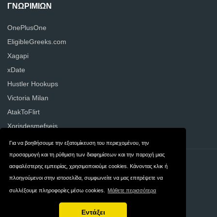
ΓΝΩΡΙΜΙΏΝ
OnePlusOne
EligibleGreeks.com
Xagapi
xDate
Hustler Hookups
Victoria Milan
AtakToFlirt
Xorisdesmefseis
Για να βοηθήσουμε την εξατομίκευση του περιεχομένου, την
προσαρμογή και τη ρύθμιση των διαφημίσεων και την παροχή μιας
Επικοινωνία
Ιδιωτικότητα
ασφαλέστερης εμπειρίας, χρησιμοποιούμε cookies. Κάνοντας κλικ ή
πλοηγούμενοι στην ιστοσελίδα, συμφωνείτε να μας επιτρέψετε να
Όροι και
Ellada
συλλέξουμε πληροφορίες μέσω cookies.
Μάθετε περισσότερα
Προϋποθέσεις
Εντάξει