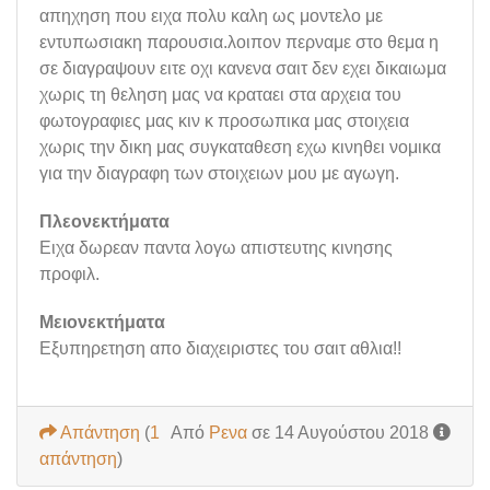
απηχηση που ειχα πολυ καλη ως μοντελο με
εντυπωσιακη παρουσια.λοιπον περναμε στο θεμα η
σε διαγραψουν ειτε οχι κανενα σαιτ δεν εχει δικαιωμα
χωρις τη θεληση μας να κραταει στα αρχεια του
φωτογραφιες μας κιν κ προσωπικα μας στοιχεια
χωρις την δικη μας συγκαταθεση εχω κινηθει νομικα
για την διαγραφη των στοιχειων μου με αγωγη.
Πλεονεκτήματα
Ειχα δωρεαν παντα λογω απιστευτης κινησης
προφιλ.
Μειονεκτήματα
Εξυπηρετηση απο διαχειριστες του σαιτ αθλια!!
Απάντηση
(
1
Από
Ρενα
σε 14 Αυγούστου 2018
απάντηση
)