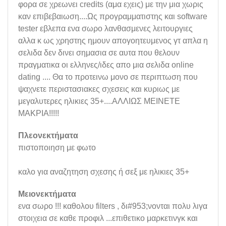
φορα σε χρεωνει credits (αμα εχεις) με την μια χωρις
καν επιβεβαιωση....Ως προγραμματιστης και software
tester εβλεπα ενα σωρο λανθασμενες λειτουργιες
αλλα κ ως χρηστης ημουν απογοητευμενος γτ απλα η
σελιδα δεν δινει σημασια σε αυτα που θελουν
πραγματικα οι ελληνες/ιδες απο μια σελιδα online
dating .... Θα το προτεινω μονο σε περιπτωση που
ψαχνετε περιστασιακες σχεσεις και κυριως με
μεγαλυτερες ηλικιες 35+....ΑΛΛΙΩΣ ΜΕΙΝΕΤΕ
ΜΑΚΡΙΑ!!!!!
Πλεονεκτήματα
πιστοποιηση με φωτο
καλο για αναζητηση σχεσης ή σεξ με ηλικιες 35+
Μειονεκτήματα
ενα σωρο !!! καθολου filters , δι#953;νονται πολυ λιγα
στοιχεια σε καθε προφιλ ...επιθετικο μαρκετινγκ και