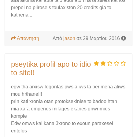
alla akoma kai auta ta 5 adunaton na ta stileis kathos
prepei na pliroseis toulaxiston 20 credits gia to
kathena...
Απάντηση
Από
jason
σε 29 Μαρτίου 2016
pseytika profil apo to idio
to site!!
egw tha arxisw legontas pws aliws ta perimena aliws
mou hrthane!!!
prin kati xronia otan protoksekinise to badoo htan
mia xara empenes milages ekanes gnwrimies
komple
Edw omws kai kana 3xrono to exoun paraxesei
entelos