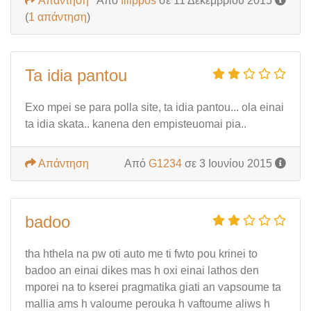
Απάντηση
Από
filippos
σε 11 Δεκεμβρίου 2015
(
1 απάντηση
)
Ta idia pantou
Exo mpei se para polla site, ta idia pantou... ola einai
ta idia skata.. kanena den empisteuomai pia..
Απάντηση
Από
G1234
σε 3 Ιουνίου 2015
badoo
tha hthela na pw oti auto me ti fwto pou krinei to
badoo an einai dikes mas h oxi einai lathos den
mporei na to kserei pragmatika giati an vapsoume ta
mallia ams h valoume perouka h vaftoume aliws h