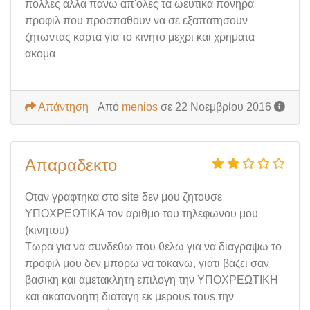
πολλες αλλα πανω απ'ολες τα ωευτικα πονηρα
προφιλ που προσπαθουν να σε εξαπατησουν
ζητωντας καρτα για το κινητο μεχρι και χρηματα
ακομα
Απάντηση
Από
menios
σε 22 Νοεμβρίου 2016
Απαραδεκτο
Οταν γραφτηκα στο site δεν μου ζητουσε
ΥΠΟΧΡΕΩΤΙΚΑ τον αριθμο του τηλεφωνου μου
(κινητου)
Τωρα για να συνδεθω που θελω για να διαγραψω το
προφιλ μου δεν μπορω να τοκανω, γιατι βαζει σαν
βασικη και αμετακλητη επιλογη την ΥΠΟΧΡΕΩΤΙΚΗ
και ακατανοητη διαταγη εκ μερουs τουs την