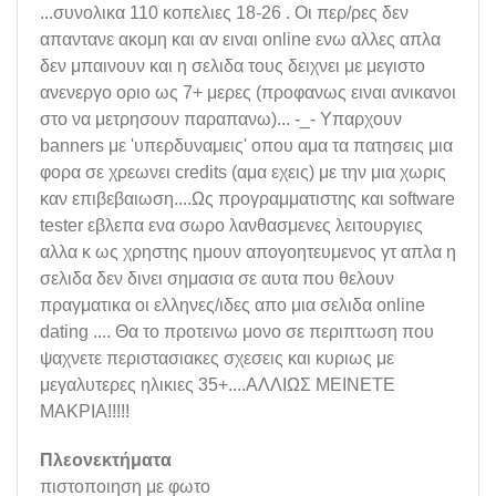
...συνολικα 110 κοπελιες 18-26 . Οι περ/ρες δεν
απαντανε ακομη και αν ειναι online ενω αλλες απλα
δεν μπαινουν και η σελιδα τους δειχνει με μεγιστο
ανενεργο οριο ως 7+ μερες (προφανως ειναι ανικανοι
στο να μετρησουν παραπανω)... -_- Υπαρχουν
banners με 'υπερδυναμεις' οπου αμα τα πατησεις μια
φορα σε χρεωνει credits (αμα εχεις) με την μια χωρις
καν επιβεβαιωση....Ως προγραμματιστης και software
tester εβλεπα ενα σωρο λανθασμενες λειτουργιες
αλλα κ ως χρηστης ημουν απογοητευμενος γτ απλα η
σελιδα δεν δινει σημασια σε αυτα που θελουν
πραγματικα οι ελληνες/ιδες απο μια σελιδα online
dating .... Θα το προτεινω μονο σε περιπτωση που
ψαχνετε περιστασιακες σχεσεις και κυριως με
μεγαλυτερες ηλικιες 35+....ΑΛΛΙΩΣ ΜΕΙΝΕΤΕ
ΜΑΚΡΙΑ!!!!!
Πλεονεκτήματα
πιστοποιηση με φωτο