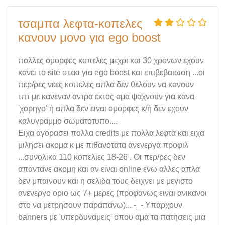
τσαμπα λεφτα-κοπελες
κανουν μονο για ego boost
πολλες ομορφες κοπελες μεχρι και 30 χρονων εχουν
κανει το site στεκι για ego boost και επιβεβαιωση ...οι
περ/ρες νεες κοπελες απλα δεν θελουν να κανουν
τπτ με κανεναν αντρα εκτος αμα ψαχνουν για κανα
'χορηγο' ή απλα δεν ειναι ομορφες κ/ή δεν εχουν
καλυγραμμο σωματοτυπο....
Ειχα αγορασει πολλα credits με πολλα λεφτα και ειχα
μιλησει ακομα κ με πιθανοτατα ανενεργα προφιλ
...συνολικα 110 κοπελιες 18-26 . Οι περ/ρες δεν
απαντανε ακομη και αν ειναι online ενω αλλες απλα
δεν μπαινουν και η σελιδα τους δειχνει με μεγιστο
ανενεργο οριο ως 7+ μερες (προφανως ειναι ανικανοι
στο να μετρησουν παραπανω)... -_- Υπαρχουν
banners με 'υπερδυναμεις' οπου αμα τα πατησεις μια