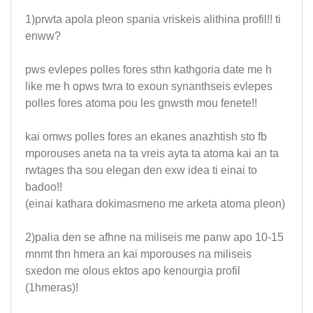
1)prwta apola pleon spania vriskeis alithina profil!! ti
enww?
pws evlepes polles fores sthn kathgoria date me h
like me h opws twra to exoun synanthseis evlepes
polles fores atoma pou les gnwsth mou fenete!!
kai omws polles fores an ekanes anazhtish sto fb
mporouses aneta na ta vreis ayta ta atoma kai an ta
rwtages tha sou elegan den exw idea ti einai to
badoo!!
(einai kathara dokimasmeno me arketa atoma pleon)
2)palia den se afhne na miliseis me panw apo 10-15
mnmt thn hmera an kai mporouses na miliseis
sxedon me olous ektos apo kenourgia profil
(1hmeras)!