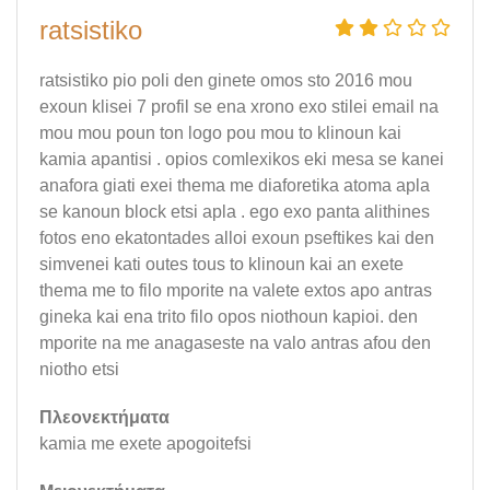
ratsistiko
ratsistiko pio poli den ginete omos sto 2016 mou
exoun klisei 7 profil se ena xrono exo stilei email na
mou mou poun ton logo pou mou to klinoun kai
kamia apantisi . opios comlexikos eki mesa se kanei
anafora giati exei thema me diaforetika atoma apla
se kanoun block etsi apla . ego exo panta alithines
fotos eno ekatontades alloi exoun pseftikes kai den
simvenei kati outes tous to klinoun kai an exete
thema me to filo mporite na valete extos apo antras
gineka kai ena trito filo opos niothoun kapioi. den
mporite na me anagaseste na valo antras afou den
niotho etsi
Πλεονεκτήματα
kamia me exete apogoitefsi