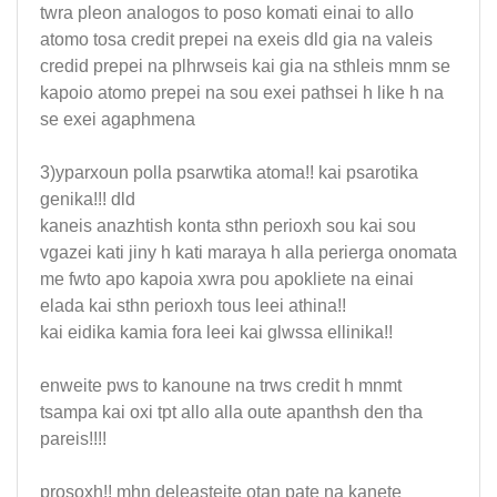
twra pleon analogos to poso komati einai to allo
atomo tosa credit prepei na exeis dld gia na valeis
credid prepei na plhrwseis kai gia na sthleis mnm se
kapoio atomo prepei na sou exei pathsei h like h na
se exei agaphmena
3)yparxoun polla psarwtika atoma!! kai psarotika
genika!!! dld
kaneis anazhtish konta sthn perioxh sou kai sou
vgazei kati jiny h kati maraya h alla perierga onomata
me fwto apo kapoia xwra pou apokliete na einai
elada kai sthn perioxh tous leei athina!!
kai eidika kamia fora leei kai glwssa ellinika!!
enweite pws to kanoune na trws credit h mnmt
tsampa kai oxi tpt allo alla oute apanthsh den tha
pareis!!!!
prosoxh!! mhn deleasteite otan pate na kanete