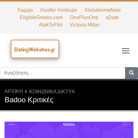
Xagapi
Hustler Hookups
Xorisdesmefseis
EligibleGreeks.com
OnePlusOne
xDate
AtakToFlirt
Victoria Milan
DatingWebsites.gr
Tog
ΑΡΧΙΚΉ
ΚΟΙΝΩΝΙΚΆ ΔΊΚΤΥΑ
Badoo Κριτικές