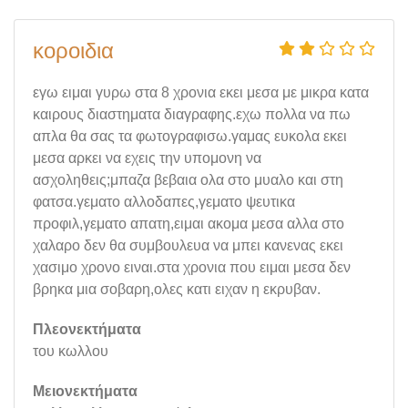
κοροιδια
εγω ειμαι γυρω στα 8 χρονια εκει μεσα με μικρα κατα
καιρους διαστηματα διαγραφης.εχω πολλα να πω
απλα θα σας τα φωτογραφισω.γαμας ευκολα εκει
μεσα αρκει να εχεις την υπομονη να
ασχοληθεις;μπαζα βεβαια ολα στο μυαλο και στη
φατσα.γεματο αλλοδαπες,γεματο ψευτικα
προφιλ,γεματο απατη,ειμαι ακομα μεσα αλλα στο
χαλαρο δεν θα συμβουλευα να μπει κανενας εκει
χασιμο χρονο ειναι.στα χρονια που ειμαι μεσα δεν
βρηκα μια σοβαρη,ολες κατι ειχαν η εκρυβαν.
Πλεονεκτήματα
του κωλλου
Μειονεκτήματα