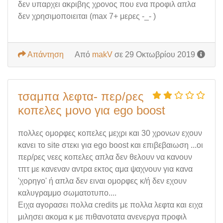
δεν υπαρχει ακριβης χρονος που ενα προφιλ απλα
δεν χρησιμοποιειται (max 7+ μερες -_- )
Απάντηση
Από
makV
σε 29 Οκτωβρίου 2019
τσαμπα λεφτα- περ/ρες
κοπελες μονο για ego boost
πολλες ομορφες κοπελες μεχρι και 30 χρονων εχουν
κανει το site στεκι για ego boost και επιβεβαιωση ...οι
περ/ρες νεες κοπελες απλα δεν θελουν να κανουν
τπτ με κανεναν αντρα εκτος αμα ψαχνουν για κανα
'χορηγο' ή απλα δεν ειναι ομορφες κ/ή δεν εχουν
καλυγραμμο σωματοτυπο....
Ειχα αγορασει πολλα credits με πολλα λεφτα και ειχα
μιλησει ακομα κ με πιθανοτατα ανενεργα προφιλ