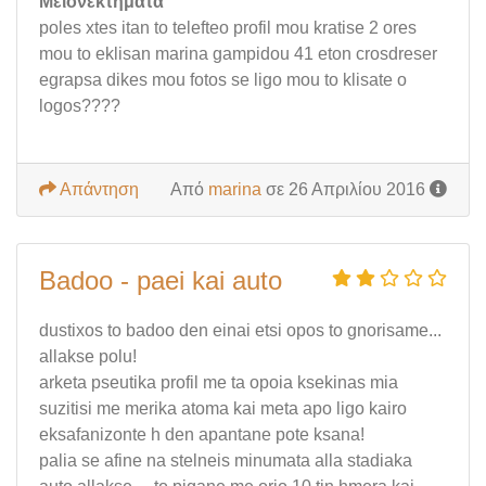
Μειονεκτήματα
poles xtes itan to telefteo profil mou kratise 2 ores
mou to eklisan marina gampidou 41 eton crosdreser
egrapsa dikes mou fotos se ligo mou to klisate o
logos????
Απάντηση
Από
marina
σε 26 Απριλίου 2016
Badoo - paei kai auto
dustixos to badoo den einai etsi opos to gnorisame...
allakse polu!
arketa pseutika profil me ta opoia ksekinas mia
suzitisi me merika atoma kai meta apo ligo kairo
eksafanizonte h den apantane pote ksana!
palia se afine na stelneis minumata alla stadiaka