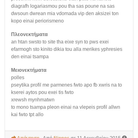
diagrafh logariasmou pou tha sas poune na sas
dwsoun dwrean mia vdomada vip den aksizei ton
kopo einai periorismeno
Πλεονεκτήματα
an htan swsto to site tha eixe syn to pws exei
efarmogh sto kinito dikia tou alla merikes yphresies
den einai tsampa
Μειονεκτήματα
polles
pseytika profil me parmenes fwto apo fb xwris na to
kserei aytos pou exei tis fwto
xrewsh mynhmatwn
to mono tsampa pleon einai na vlepeis profil allwn
kai fwto tpt allo