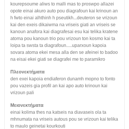
kourepsoume aliws to malli mas to proswpo allazei
opote einai akuro auto pou diagrafoun kai krinoun an
h fwto einai alhthinh h pseutikh...deuteron se vrizoun
kai den exeis dikaiwma na vriseis giati an vriseis se
kanoun anafora kai diagrafesai esu kai telika kratene
atoma pou kanoun trio pou vrizoun ton kosmo kai ta
loipa ta swsta ta diagrafoun.....uparxoun kapoia
sovara atoma ekei mesa alla den se afeinei to badoo
na eisai ekei giati se diagrafei me to paramikro
Πλεονεκτήματα
den exei kapoia endiaferon dunamh mopno to fonto
pou vazeis gia profil an kai apo auto krinoun kai
vrizoun pali
Μειονεκτήματα
einai kolima thes na katseis na diavaseis ola ta
mhnumata na vriseis autous pou se vrizoun kai telika
to maulo geinetai kourkouti