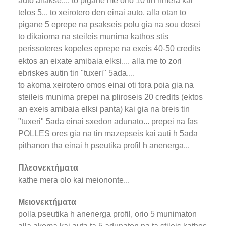
auto allakse..., to pigane me orio 10 tin hmera kai
telos 5... to xeirotero den einai auto, alla otan to
pigane 5 eprepe na psakseis polu gia na sou dosei
to dikaioma na steileis munima kathos stis
perissoteres kopeles eprepe na exeis 40-50 credits
ektos an eixate amibaia elksi.... alla me to zori
ebriskes autin tin "tuxeri" 5ada....
to akoma xeirotero omos einai oti tora poia gia na
steileis munima prepei na pliroseis 20 credits (ektos
an exeis amibaia elksi panta) kai gia na breis tin
"tuxeri" 5ada einai sxedon adunato... prepei na fas
POLLES ores gia na tin mazepseis kai auti h 5ada
pithanon tha einai h pseutika profil h anenerga...
Πλεονεκτήματα
kathe mera olo kai meiononte...
Μειονεκτήματα
polla pseutika h anenerga profil, orio 5 munimaton