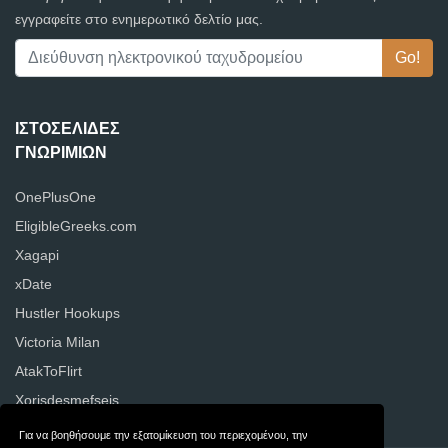
εγγραφείτε στο ενημερωτικό δελτίο μας.
ΙΣΤΟΣΕΛΊΔΕΣ
ΓΝΩΡΙΜΙΏΝ
OnePlusOne
EligibleGreeks.com
Xagapi
xDate
Hustler Hookups
Victoria Milan
AtakToFlirt
Xorisdesmefseis
Για να βοηθήσουμε την εξατομίκευση του περιεχομένου, την