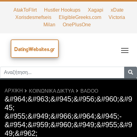
AtakToFlirt
Hustler Hookups
Xagapi
xDate
Xorisdesmefseis
EligibleGreeks.com
Victoria
Milan
OnePlusOne
DatingWebsites.gr
Tog
ΑΡΧΙΚΉ
ΚΟΙΝΩΝΙΚΆ ΔΊΚΤΥΑ
BADOO
&#964;&#963;&#945;&#956;&#960;&#9
45;
&#955;&#949;&#966;&#964;&#945;-
&#954;&#959;&#960;&#949;&#955;&#9
49;&#962;