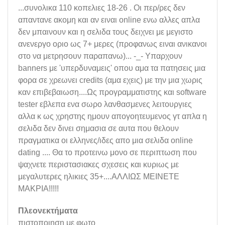
...συνολικα 110 κοπελιες 18-26 . Οι περ/ρες δεν
απαντανε ακομη και αν ειναι online ενω αλλες απλα
δεν μπαινουν και η σελιδα τους δειχνει με μεγιστο
ανενεργο οριο ως 7+ μερες (προφανως ειναι ανικανοι
στο να μετρησουν παραπανω)... -_- Υπαρχουν
banners με 'υπερδυναμεις' οπου αμα τα πατησεις μια
φορα σε χρεωνει credits (αμα εχεις) με την μια χωρις
καν επιβεβαιωση....Ως προγραμματιστης και software
tester εβλεπα ενα σωρο λανθασμενες λειτουργιες
αλλα κ ως χρηστης ημουν απογοητευμενος γτ απλα η
σελιδα δεν δινει σημασια σε αυτα που θελουν
πραγματικα οι ελληνες/ιδες απο μια σελιδα online
dating .... Θα το προτεινω μονο σε περιπτωση που
ψαχνετε περιστασιακες σχεσεις και κυριως με
μεγαλυτερες ηλικιες 35+....ΑΛΛΙΩΣ ΜΕΙΝΕΤΕ
ΜΑΚΡΙΑ!!!!!
Πλεονεκτήματα
πιστοποιηση με φωτο