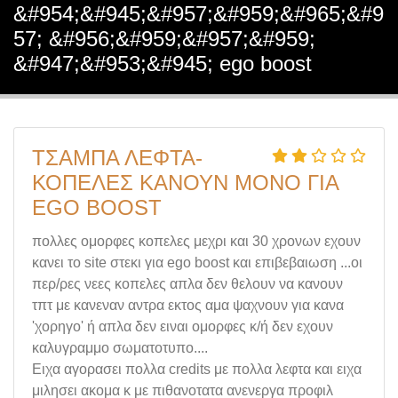
&#954;&#945;&#957;&#959;&#965;&#9
57; &#956;&#959;&#957;&#959;
&#947;&#953;&#945; ego boost
ΤΣΑΜΠΑ ΛΕΦΤΑ-
ΚΟΠΕΛΕΣ ΚΑΝΟΥΝ ΜΟΝΟ ΓΙΑ
EGO BOOST
πολλες ομορφες κοπελες μεχρι και 30 χρονων εχουν
κανει το site στεκι για ego boost και επιβεβαιωση ...οι
περ/ρες νεες κοπελες απλα δεν θελουν να κανουν
τπτ με κανεναν αντρα εκτος αμα ψαχνουν για κανα
'χορηγο' ή απλα δεν ειναι ομορφες κ/ή δεν εχουν
καλυγραμμο σωματοτυπο....
Ειχα αγορασει πολλα credits με πολλα λεφτα και ειχα
μιλησει ακομα κ με πιθανοτατα ανενεργα προφιλ