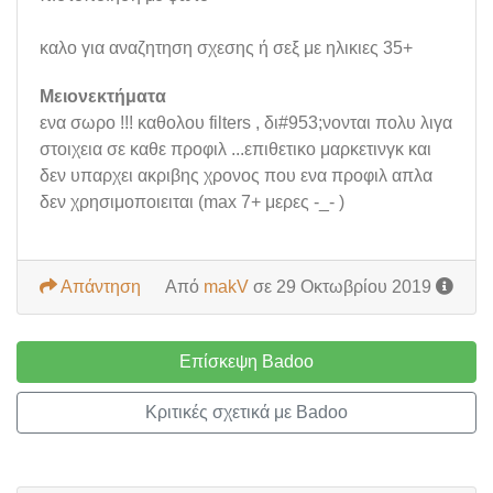
καλο για αναζητηση σχεσης ή σεξ με ηλικιες 35+
Μειονεκτήματα
ενα σωρο !!! καθολου filters , δι#953;νονται πολυ λιγα
στοιχεια σε καθε προφιλ ...επιθετικο μαρκετινγκ και
δεν υπαρχει ακριβης χρονος που ενα προφιλ απλα
δεν χρησιμοποιειται (max 7+ μερες -_- )
Απάντηση
Από
makV
σε 29 Οκτωβρίου 2019
Επίσκεψη Badoo
Κριτικές σχετικά με Badoo