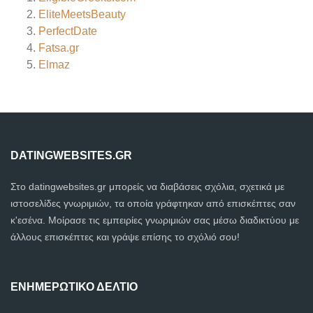
EliteMeetsBeauty
PerfectDate
Fatsa.gr
Elmaz
DATINGWEBSITES.GR
Στο datingwebsites.gr μπορείς να διαβάσεις σχόλια, σχετικά με
ιστοσελίδες γνωριμιών, τα οποία γράφτηκαν από επισκέπτες σαν
κ'εσένα. Μοίρασε τις εμπειρίες γνωριμιών σας μέσω διαδικτύου με
άλλους επισκέπτες και γράψε επίσης το σχόλιό σου!
ΕΝΗΜΕΡΩΤΙΚΌ ΔΕΛΤΊΟ