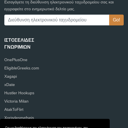
Εισαγάγετε τη διεύθυνση ηλεκτρονικού ταχυδρομείου σας και
εγγραφείτε στο ενημερωτικό δελτίο μας.
ΙΣΤΟΣΕΛΊΔΕΣ
ΓΝΩΡΙΜΙΏΝ
OnePlusOne
EligibleGreeks.com
Xagapi
xDate
Hustler Hookups
Victoria Milan
AtakToFlirt
Xorisdesmefseis
Για να βοηθήσουμε την εξατομίκευση του περιεχομένου, την