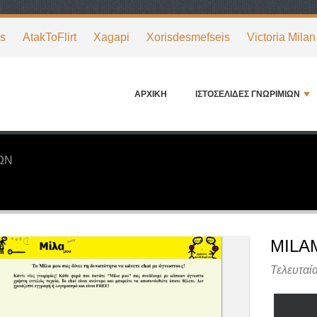
ps
AtakToFlirt
Xagapi
Xorisdesmefseis
Victoria Milan
ΑΡΧΙΚΉ
ΙΣΤΟΣΕΛΊΔΕΣ ΓΝΩΡΙΜΙΏΝ
ΏΝ
MILA
Τελευταί