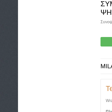
ΣΥ
ΨΗ
Συνοψ
MIL
Te
Wra
Πλ