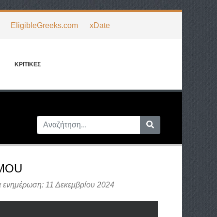
EligibleGreeks.com
xDate
ΚΡΙΤΙΚΈΣ
MOU
α ενημέρωση: 11 Δεκεμβρίου 2024