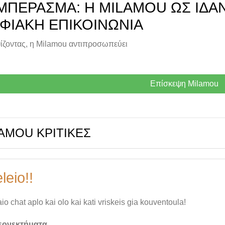
ΜΠΈΡΑΣΜΑ: Η MILAMOU ΩΣ ΙΔΑ
ΦΙΑΚΉ ΕΠΙΚΟΙΝΩΝΊΑ
ίζοντας, η Milamou αντιπροσωπεύει
Επίσκεψη Milamou
AMOU ΚΡΙΤΙΚΈΣ
leio!!
io chat aplo kai olo kai kati vriskeis gia kouventoula!
εονεκτήματα