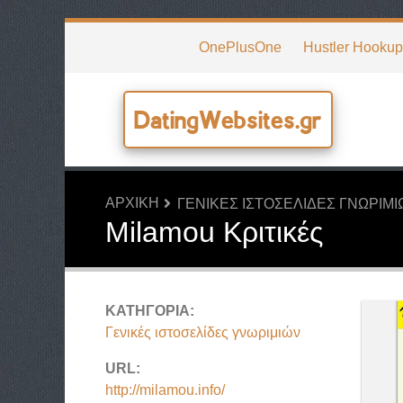
OnePlusOne
Hustler Hooku
DatingWebsites.gr
ΑΡΧΙΚΉ
ΓΕΝΙΚΈΣ ΙΣΤΟΣΕΛΊΔΕΣ ΓΝΩΡΙΜΙ
Milamou Κριτικές
ΚΑΤΗΓΟΡΊΑ:
Γενικές ιστοσελίδες γνωριμιών
URL:
http://milamou.info/