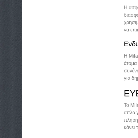
Η ασφά
διασφα
χρησι
να επι
Ενδυ
Η Mila
άτομα 
συνέν
για δη
ΕΥ
Το Mil
απλά γ
πλήρη
κάνει 