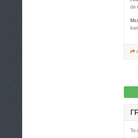
de 
Με
kam
Γ
Το 