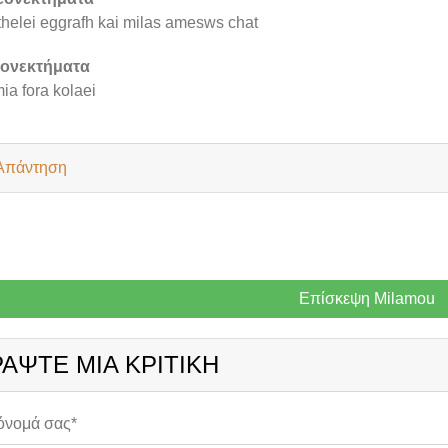
thelei eggrafh kai milas amesws chat
ιονεκτήματα
ia fora kolaei
Απάντηση
Επίσκεψη Milamou
ΡΆΨΤΕ ΜΙΑ ΚΡΙΤΙΚΉ
όνομά σας*