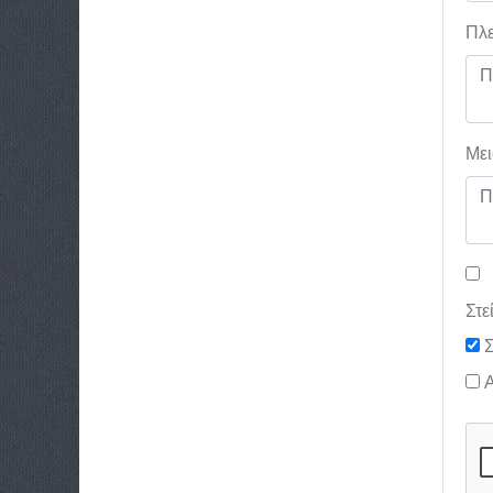
Πλε
Μει
Στε
Σ