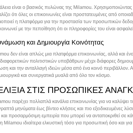
λεια είναι ο βασικός πυλώνας της Milamou. Χρησιμοποιώντας 
λίζει ότι όλες οι επικοινωνίες είναι προστατευμένες από οπο
μοποιεί η πλατφόρμα για την προστασία των προσωπικών δεδομ
κοινωνεί με την πεποίθηση ότι οι πληροφορίες του είναι ασφαλεί
νάμωση και Δημιουργία Κοινότητας
mou δεν είναι απλώς μια πλατφόρμα επικοινωνίας, αλλά και έ
διαφορετικών πολιτιστικών υποβάθρων μέχρι διάφορες δημιουρ
ωση και την ανταλλαγή ιδεών μέσα από ένα κοινό περιβάλλον. 
μιουργικά και συνεργατικά μυαλά από όλο τον κόσμο.
ΕΛΙΞΊΑ ΣΤΙΣ ΠΡΟΣΩΠΙΚΈΣ ΑΝΆΓ
amou παρέχει πολλαπλά κανάλια επικοινωνίας για να καλύψει τ
ραπτά μηνύματα έως βίντεο κλήσεις και πιο εξειδικευμένες λύσ
 και προσαρμόσιμη εμπειρία που μπορεί να ανταποκριθεί σε κ
τη Milamou ιδιαίτερα ελκυστική τόσο για προσωπική όσο και γι