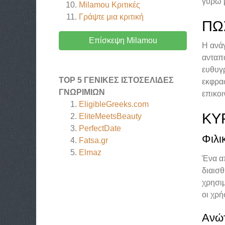
γύρω 
Milamou
Κριτικές
Γράψτε μια κριτική
ΠΏ
Επίσκεψη Milamou
Η ανάγ
ανταπ
ευθυγρ
TOP 5 ΓΕΝΙΚΈΣ ΙΣΤΟΣΕΛΊΔΕΣ
εκφρα
ΓΝΩΡΙΜΙΏΝ
επικο
EligibleGreeks.com
ΚΎ
EliteMeetsBeauty
PerfectDate
Φιλι
Fatsa.gr
Elmaz
Ένα απ
διαισθ
χρησιμ
οι χρή
Ανώ