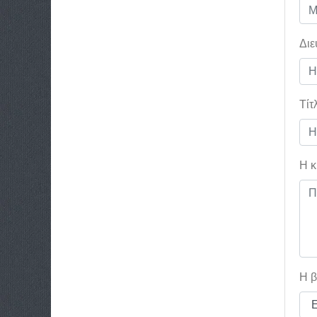
Διε
Τίτ
Η κ
Η β