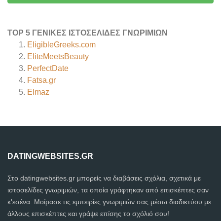
TOP 5 ΓΕΝΙΚΈΣ ΙΣΤΟΣΕΛΊΔΕΣ ΓΝΩΡΙΜΙΏΝ
EligibleGreeks.com
EliteMeetsBeauty
PerfectDate
Fatsa.gr
Elmaz
DATINGWEBSITES.GR
Στο datingwebsites.gr μπορείς να διαβάσεις σχόλια, σχετικά με
ιστοσελίδες γνωριμιών, τα οποία γράφτηκαν από επισκέπτες σαν
κ'εσένα. Μοίρασε τις εμπειρίες γνωριμιών σας μέσω διαδικτύου με
άλλους επισκέπτες και γράψε επίσης το σχόλιό σου!