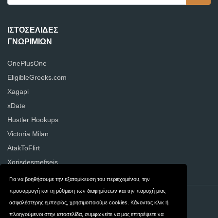
ΙΣΤΟΣΕΛΊΔΕΣ
ΓΝΩΡΙΜΙΏΝ
OnePlusOne
EligibleGreeks.com
Xagapi
xDate
Hustler Hookups
Victoria Milan
AtakToFlirt
Xorisdesmefseis
Για να βοηθήσουμε την εξατομίκευση του περιεχομένου, την
προσαρμογή και τη ρύθμιση των διαφημίσεων και την παροχή μιας
Επικοινωνία
Ιδιωτικότητα
ασφαλέστερης εμπειρίας, χρησιμοποιούμε cookies. Κάνοντας κλικ ή
πλοηγούμενοι στην ιστοσελίδα, συμφωνείτε να μας επιτρέψετε να
Όροι και
Ellada